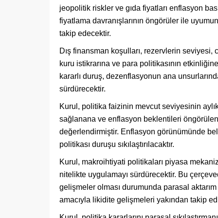
jeopolitik riskler ve gıda fiyatları enflasyon bas
fiyatlama davranışlarının öngörüler ile uyumunu
takip edecektir.
Dış finansman koşulları, rezervlerin seviyesi, c
kuru istikrarına ve para politikasının etkinliğ
kararlı duruş, dezenflasyonun ana unsurlarınd
sürdürecektir.
Kurul, politika faizinin mevcut seviyesinin ayl
sağlanana ve enflasyon beklentileri öngörüle
değerlendirmiştir. Enflasyon görünümünde bel
politikası duruşu sıkılaştırılacaktır.
Kurul, makroihtiyati politikaları piyasa mekani
nitelikte uygulamayı sürdürecektir. Bu çerçev
gelişmeler olması durumunda parasal aktarım 
amacıyla likidite gelişmeleri yakından takip edil
Kurul, politika kararlarını parasal sıkılaştırma