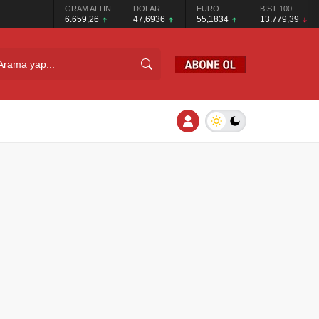
GRAM ALTIN
DOLAR
EURO
BIST 100
6.659,26
47,6936
55,1834
13.779,39