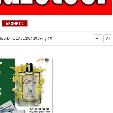
üzenleme: 18.03.2024 20:37
0
A
+
A
-