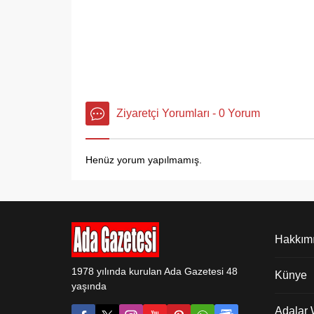
Ziyaretçi Yorumları - 0 Yorum
Henüz yorum yapılmamış.
Hakkım
1978 yılında kurulan Ada Gazetesi 48
Künye
yaşında
Adalar