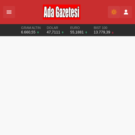
GRAM ALTIN
DOLAR
EURO
BIST 100
6.660,55
47,7111
55,1881
13.779,39