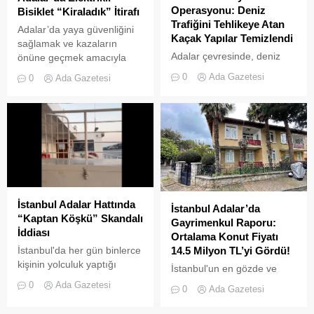
Operasyonu: Deniz
Bisiklet “Kiraladık” İtirafı
Trafiğini Tehlikeye Atan
Adalar’da yaya güvenliğini
Kaçak Yapılar Temizlendi
sağlamak ve kazaların
Adalar çevresinde, deniz
önüne geçmek amacıyla
trafiğini tehlikeye sokan ve
getirilen “elektrikli bisiklet
0
Ada Gazetesi
0
Ada Gazetesi
çevre kirliliğine neden olan
kiralama yasağı” adeta hiçe
usulsüz tonozlara yönelik
sayılıyor. Kameralara
geniş çaplı bir temizlik ve
yansıyan son görüntüler,
denetim operasyonu
yasağın delindiğini ve
gerçekleştirildi.
denetimlerin yetersiz
kaldığını bir kez daha gözler
önüne serdi. Adalar’da
UKOME (Ulaşım
Koordinasyon Merkezi)
İstanbul Adalar Hattında
İstanbul Adalar’da
kararları doğrultusunda
“Kaptan Köşkü” Skandalı
Gayrimenkul Raporu:
ticari amaçlı elektrikli bisiklet
İddiası
Ortalama Konut Fiyatı
ve scooter kiralama
İstanbul'da her gün binlerce
14.5 Milyon TL’yi Gördü!
faaliyetleri yasaklanmış
kişinin yolculuk yaptığı
durumda....
İstanbul'un en gözde ve
Adalar hattında kaydedilen
tarihi lokasyonlarından biri
0
Ada Gazetesi
0
Ada Gazetesi
görüntüler "bu kadarına da
olan Adalar ilçesinde,
pes" dedirtti
gayrimenkul piyasasındaki