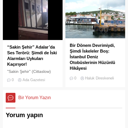
hareketlilik dikkat çekiyor.
Bir Dönem Devrimiydi,
“Sakin Şehir” Adalar’da
Şimdi İskeleler Boş:
Ses Terörü: Şimdi de İski
İstanbul Deniz
Alarmları Uykuları
Otobüslerinin Hüzünlü
Kaçırıyor!
Hikâyesi
"Sakin Şehir" (Cittaslow)
2000’li yılların başında
adayı olan İstanbul’un incisi
0
Haluk Direskeneli
0
Ada Gazetesi
İstanbul’da deniz ulaşımı,
Adalar'da gürültü kirliliği
sadece bir seyahat aracı
bitmek bilmiyor.
değil; Adalar ile kent
Bir Yorum Yazın
merkezi arasında kurulan
tıkır tıkır işleyen, prestijli ve
konforlu güvenli bir yaşam
Yorum yapın
ritmiydi.