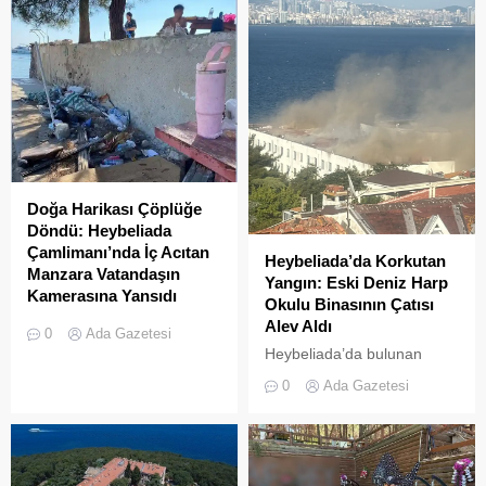
Doğa Harikası Çöplüğe
Döndü: Heybeliada
Çamlimanı’nda İç Acıtan
Heybeliada’da Korkutan
Manzara Vatandaşın
Yangın: Eski Deniz Harp
Kamerasına Yansıdı
Okulu Binasının Çatısı
Heybeliada’da yer alan
Alev Aldı
0
Ada Gazetesi
Çamlimanı Koyu,
Heybeliada’da bulunan
duyarsızlık ve hizmet
askeri okul binasının
0
Ada Gazetesi
eksikliğinin kurbanı oldu.
çatısında, tamirat
Doğal güzelliğiyle bilinen
çalışmaları sırasında yangın
koyun her köşesinin çöple
çıktı. Gökyüzünü kaplayan
dolduğu o anlar, bir
yoğun duman paniğe neden
vatandaşın kamerasına
olurken, itfaiye ekipleri