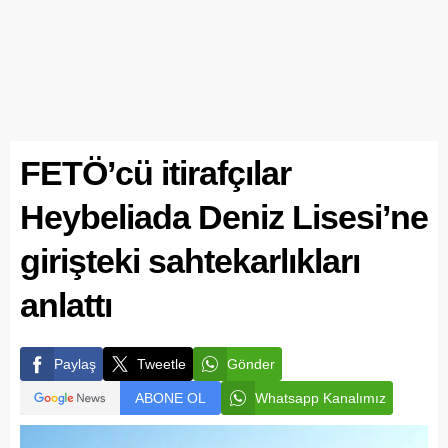
FETÖ’cü itirafçılar
Heybeliada Deniz Lisesi’ne
girişteki sahtekarlıkları
anlattı
Paylaş
Tweetle
Gönder
ABONE OL
Whatsapp Kanalımız