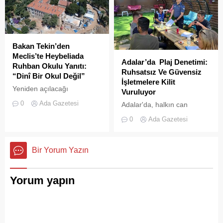
saniye saniye yansıdı.
yangına hızla müdahale etti.
Yeşille mavinin kucaklaştığı,
İstanbulluların nefes almak
için akın ettiği Heybeliada
Çamlimanı, bugünlerde
Bakan Tekin’den
eşsiz manzarasıyla değil,
Meclis’te Heybeliada
Adalar’da Plaj Denetimi:
çevre felaketini andıran
Ruhban Okulu Yanıtı:
Ruhsatsız Ve Güvensiz
kirliliğiyle gündemde. Bir
“Dinî Bir Okul Değil”
İşletmelere Kilit
vatandaş tarafından...
Yeniden açılacağı
Vuruluyor
iddialarıyla son dönemde
0
Ada Gazetesi
Adalar'da, halkın can
kamuoyunda sıkça tartışılan
güvenliğini sağlamak ve
Heybeliada Ruhban Okulu,
0
Ada Gazetesi
haksız işgallerin önüne
TBMM gündemine taşındı
geçmek amacıyla geniş
çaplı bir denetim
Bir Yorum Yazın
operasyonu başlatıldı.
Yorum yapın