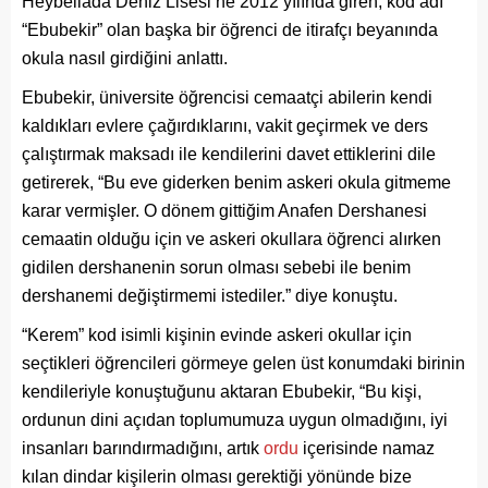
Heybeliada Deniz Lisesi’ne 2012 yılında giren, kod adı
“Ebubekir” olan başka bir öğrenci de itirafçı beyanında
okula nasıl girdiğini anlattı.
Ebubekir, üniversite öğrencisi cemaatçi abilerin kendi
kaldıkları evlere çağırdıklarını, vakit geçirmek ve ders
çalıştırmak maksadı ile kendilerini davet ettiklerini dile
getirerek, “Bu eve giderken benim askeri okula gitmeme
karar vermişler. O dönem gittiğim Anafen Dershanesi
cemaatin olduğu için ve askeri okullara öğrenci alırken
gidilen dershanenin sorun olması sebebi ile benim
dershanemi değiştirmemi istediler.” diye konuştu.
“Kerem” kod isimli kişinin evinde askeri okullar için
seçtikleri öğrencileri görmeye gelen üst konumdaki birinin
kendileriyle konuştuğunu aktaran Ebubekir, “Bu kişi,
ordunun dini açıdan toplumumuza uygun olmadığını, iyi
insanları barındırmadığını, artık
ordu
içerisinde namaz
kılan dindar kişilerin olması gerektiği yönünde bize