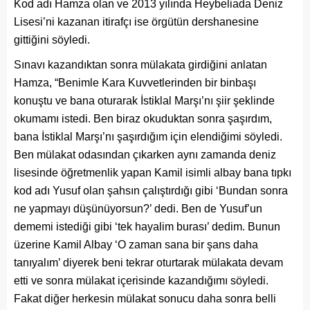
Kod adı Hamza olan ve 2013 yılında Heybeliada Deniz
Lisesi’ni kazanan itirafçı ise örgütün dershanesine
gittiğini söyledi.
Sınavı kazandıktan sonra mülakata girdiğini anlatan
Hamza, “Benimle Kara Kuvvetlerinden bir binbaşı
konuştu ve bana oturarak İstiklal Marşı’nı şiir şeklinde
okumamı istedi. Ben biraz okuduktan sonra şaşırdım,
bana İstiklal Marşı’nı şaşırdığım için elendiğimi söyledi.
Ben mülakat odasından çıkarken aynı zamanda deniz
lisesinde öğretmenlik yapan Kamil isimli albay bana tıpkı
kod adı Yusuf olan şahsın çalıştırdığı gibi ‘Bundan sonra
ne yapmayı düşünüyorsun?’ dedi. Ben de Yusuf’un
dememi istediği gibi ‘tek hayalim burası’ dedim. Bunun
üzerine Kamil Albay ‘O zaman sana bir şans daha
tanıyalım’ diyerek beni tekrar oturtarak mülakata devam
etti ve sonra mülakat içerisinde kazandığımı söyledi.
Fakat diğer herkesin mülakat sonucu daha sonra belli