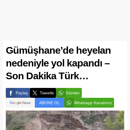
Gümüşhane’de heyelan
nedeniyle yol kapandı –
Son Dakika Türk…
Paylaş
Tweetle
Gönder
ABONE OL
Whatsapp Kanalımız