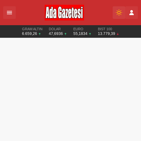
GRAM ALTIN
DOLAR
EURO
BIST 100
6.659,26
47,6936
55,1834
13.779,39