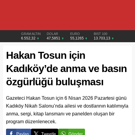
GRAM ALTIN
DOLAR
EURO
BIST 100
6.552,32
47,5851
55,1265
13.703,13
Hakan Tosun için
Kadıköy’de anma ve basın
özgürlüğü buluşması
Gazeteci Hakan Tosun için 6 Nisan 2026 Pazartesi günü
Kadıköy Nikah Salonu’nda ailesi ve dostlarının katılımıyla
anma, sergi, kitap lansmanı ve panelden oluşan bir
program düzenlenecek.
Paylaş
Tweetle
Gönder