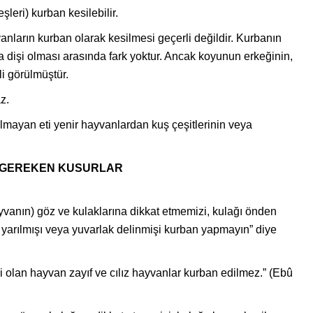
leri) kurban kesilebilir.
anların kurban olarak kesilmesi geçerli değildir. Kurbanın
a dişi olması arasında fark yoktur. Ancak koyunun erkeğinin,
li görülmüştür.
z.
lmayan eti yenir hayvanlardan kuş çeşitlerinin veya
 GEREKEN KUSURLAR
yvanın) göz ve kulaklarına dikkat etmemizi, kulağı önden
yarılmışı veya yuvarlak delinmişi kurban yapmayın” diye
li olan hayvan zayıf ve cılız hayvanlar kurban edilmez.” (Ebû