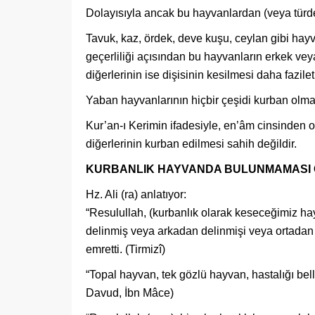
Dolayısıyla ancak bu hayvanlardan (veya türdeş
Tavuk, kaz, ördek, deve kuşu, ceylan gibi hayv
geçerliliği açısından bu hayvanların erkek vey
diğerlerinin ise dişisinin kesilmesi daha fazilet
Yaban hayvanlarının hiçbir çeşidi kurban olma
Kur’an-ı Kerimin ifadesiyle, en’âm cinsinden o
diğerlerinin kurban edilmesi sahih değildir.
KURBANLIK HAYVANDA BULUNMAMASI
Hz. Ali (ra) anlatıyor:
“Resulullah, (kurbanlık olarak keseceğimiz ha
delinmiş veya arkadan delinmişi veya ortadan 
emretti. (Tirmizî)
“Topal hayvan, tek gözlü hayvan, hastalığı bel
Davud, İbn Mâce)