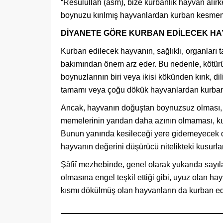
“Resulullah (asm), bize kurbanlık hayvan alırk
boynuzu kırılmış hayvanlardan kurban kesmem
DİYANETE GÖRE KURBAN EDİLECEK HAY
Kurban edilecek hayvanın, sağlıklı, organları 
bakımından önem arz eder. Bu nedenle, kötürüm
boynuzlarının biri veya ikisi kökünden kırık, dil
tamamı veya çoğu dökük hayvanlardan kurban
Ancak, hayvanın doğuştan boynuzsuz olması, şaşı
memelerinin yarıdan daha azının olmaması, kur
Bunun yanında kesileceği yere gidemeyecek d
hayvanın değerini düşürücü nitelikteki kusurla
Şâfiî mezhebinde, genel olarak yukarıda sayıl
olmasına engel teşkil ettiği gibi, uyuz olan h
kısmı dökülmüş olan hayvanların da kurban edi