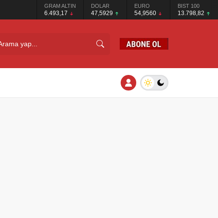
GRAM ALTIN
DOLAR
EURO
BIST 100
6.493,17
47,5929
54,9560
13.798,82