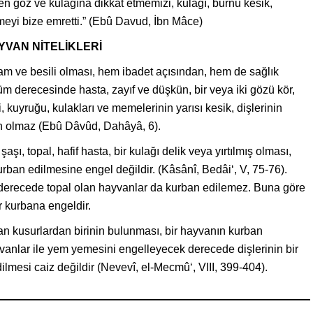
en göz ve kulağına dikkat etmemizi, kulağı, burnu kesik,
eyi bize emretti.” (Ebû Davud, İbn Mâce)
VAN NİTELİKLERİ
tam ve besili olması, hem ibadet açısından, hem de sağlık
 derecesinde hasta, zayıf ve düşkün, bir veya iki gözü kör,
i, kuyruğu, kulakları ve memelerinin yarısı kesik, dişlerinin
 olmaz (Ebû Dâvûd, Dahâyâ, 6).
, topal, hafif hasta, bir kulağı delik veya yırtılmış olması,
ban edilmesine engel değildir. (Kâsânî, Bedâi‘, V, 75-76).
erecede topal olan hayvanlar da kurban edilemez. Buna göre
r kurbana engeldir.
an kusurlardan birinin bulunması, bir hayvanın kurban
ayvanlar ile yem yemesini engelleyecek derecede dişlerinin bir
lmesi caiz değildir (Nevevî, el-Mecmû‘, VIII, 399-404).