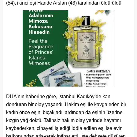
(54), ikinci eşi Hande Arslan (43) tarafından öldürüldü.
DHA’nın haberine göre, İstanbul Kadıköy’de kan
donduran bir olay yaşandı. Hakim eşi ile kavga eden bir
kadın önce eşini bıçakladı, ardından da eşinin üzerine
kızgın yağ döktü. Talihsiz hakim olay yerinde hayatını
kaybederken, cinayeti işlediği iddia edilen eşi ise evin
balkonundan atlayarak intihar etti. İşte dehşete düşüren