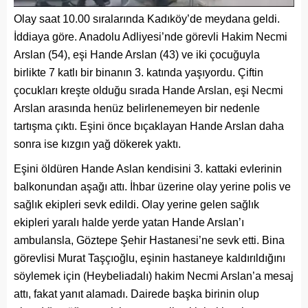
Olay saat 10.00 sıralarında Kadıköy’de meydana geldi.
İddiaya göre. Anadolu Adliyesi’nde görevli Hakim Necmi
Arslan (54), eşi Hande Arslan (43) ve iki çocuğuyla
birlikte 7 katlı bir binanın 3. katında yaşıyordu. Çiftin
çocukları kreşte olduğu sırada Hande Arslan, eşi Necmi
Arslan arasında henüz belirlenemeyen bir nedenle
tartışma çıktı. Eşini önce bıçaklayan Hande Arslan daha
sonra ise kızgın yağ dökerek yaktı.
Eşini öldüren Hande Aslan kendisini 3. kattaki evlerinin
balkonundan aşağı attı. İhbar üzerine olay yerine polis ve
sağlık ekipleri sevk edildi. Olay yerine gelen sağlık
ekipleri yaralı halde yerde yatan Hande Arslan’ı
ambulansla, Göztepe Şehir Hastanesi’ne sevk etti. Bina
görevlisi Murat Taşçıoğlu, eşinin hastaneye kaldırıldığını
söylemek için (Heybeliadalı) hakim Necmi Arslan’a mesaj
attı, fakat yanıt alamadı. Dairede başka birinin olup