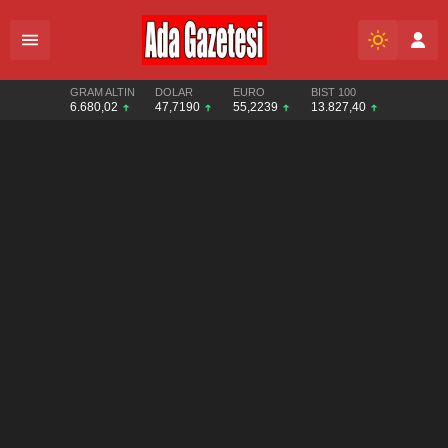
GRAM ALTIN
DOLAR
EURO
BIST 100
6.680,02
47,7190
55,2239
13.827,40