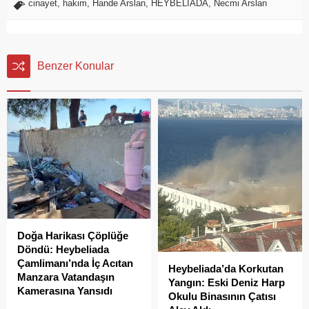
cinayet
,
hakim
,
Hande Arslan
,
HEYBELİADA
,
Necmi Arslan
Benzer Konular
Doğa Harikası Çöplüğe
Döndü: Heybeliada
Çamlimanı’nda İç Acıtan
Heybeliada’da Korkutan
Manzara Vatandaşın
Yangın: Eski Deniz Harp
Kamerasına Yansıdı
Okulu Binasının Çatısı
Heybeliada’da yer alan