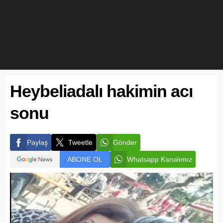
Heybeliadalı hakimin acı
sonu
Paylaş
Tweetle
Gönder
ABONE OL
Whatsapp Kanalımız