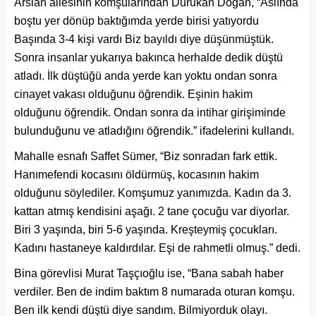
Arslan ailesinin komşularından Durukan Doğan, “Aslında
boştu yer dönüp baktığımda yerde birisi yatıyordu
Başında 3-4 kişi vardı Biz bayıldı diye düşünmüştük.
Sonra insanlar yukarıya bakınca herhalde dedik düştü
atladı. İlk düştüğü anda yerde kan yoktu ondan sonra
cinayet vakası olduğunu öğrendik. Eşinin hakim
olduğunu öğrendik. Ondan sonra da intihar girişiminde
bulunduğunu ve atladığını öğrendik.” ifadelerini kullandı.
Mahalle esnafı Saffet Sümer, “Biz sonradan fark ettik.
Hanımefendi kocasını öldürmüş, kocasının hakim
olduğunu söylediler. Komşumuz yanımızda. Kadın da 3.
kattan atmış kendisini aşağı. 2 tane çocuğu var diyorlar.
Biri 3 yaşında, biri 5-6 yaşında. Kreşteymiş çocukları.
Kadını hastaneye kaldırdılar. Eşi de rahmetli olmuş.” dedi.
Bina görevlisi Murat Taşçıoğlu ise, “Bana sabah haber
verdiler. Ben de indim baktım 8 numarada oturan komşu.
Ben ilk kendi düştü diye sandım. Bilmiyorduk olayı.