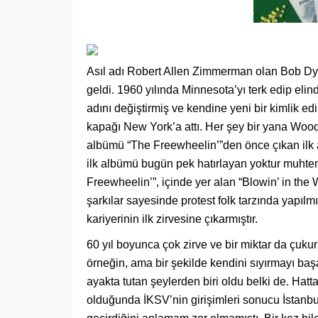
Asıl adı Robert Allen Zimmerman olan Bob Dy
geldi. 1960 yılında Minnesota’yı terk edip el
adını değiştirmiş ve kendine yeni bir kimlik ed
kapağı New York’a attı. Her şey bir yana Woody
albümü “The Freewheelin’”den önce çıkan ilk a
ilk albümü bugün pek hatırlayan yoktur muhtem
Freewheelin’”, içinde yer alan “Blowin’ in the
şarkılar sayesinde protest folk tarzında yapılm
kariyerinin ilk zirvesine çıkarmıştır.
60 yıl boyunca çok zirve ve bir miktar da çuku
örneğin, ama bir şekilde kendini sıyırmayı ba
ayakta tutan şeylerden biri oldu belki de. Ha
olduğunda İKSV’nin girişimleri sonucu İstanbu