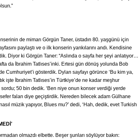
lsun.”
nserinin de mimarı Görgün Taner, üstadın 80. yaşgünü için
fasını paylaştı ve o ilk konserin yankılarını andı. Kendisine
edik. Diyor ki Görgün Taner: “Aslında o sayfa her şeyi anlatıyor…
rafta da İbrahim Tatlıses’inki. Ertesi gün dönüş yolunda Bob
 de Cumhuriyet’i gösterdik. Dylan sayfayı görünce ‘Bu kim ya,
k işte İbrahim Tatlıses’in Türtkiye’de ne kadar meşhur
 sordu; 50 bin dedik. ‘Ben niye onun konser verdiği yerde
sefer falan diye geçiştirdik. Nereden bilecek adam Gülhane
 ‘nasıl müzik yapıyor, Blues mu?’ dedi, ‘Hah, dedik, evet Turkish
MEDİ’
rmadan olmazdı elbette. Beşer şunları söylüyor bakın: