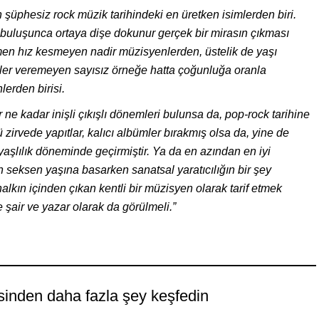
şüphesiz rock müzik tarihindeki en üretken isimlerden biri.
e buluşunca ortaya dişe dokunur gerçek bir mirasın çıkması
men hız kesmeyen nadir müzisyenlerden, üstelik de yaşı
serler veremeyen sayısız örneğe hatta çoğunluğa oranla
lerden birisi.
ne kadar inişli çıkışlı dönemleri bulunsa da, pop-rock tarihine
ü zirvede yapıtlar, kalıcı albümler bırakmış olsa da, yine de
 yaşlılık döneminde geçirmiştir. Ya da en azından en iyi
n seksen yaşına basarken sanatsal yaratıcılığın bir şey
lkın içinden çıkan kentli bir müzisyen olarak tarif etmek
e şair ve yazar olarak da görülmeli.”
sinden daha fazla şey keşfedin