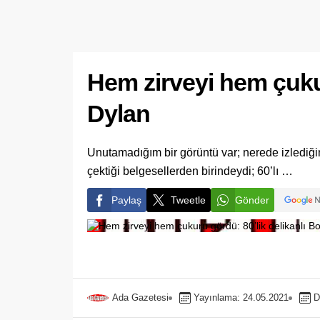
Hem zirveyi hem çukur
Dylan
Unutamadığım bir görüntü var; nerede izlediğ
çektiği belgesellerden birindeydi; 60’lı …
Paylaş
Tweetle
Gönder
Ada Gazetesi
Yayınlama: 24.05.2021
D