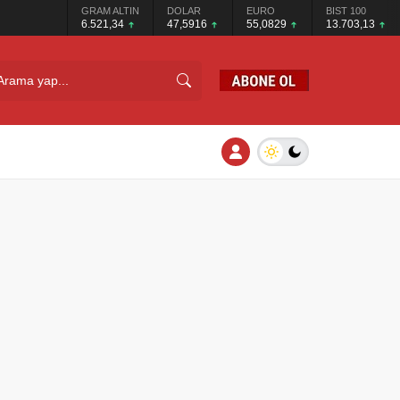
GRAM ALTIN
DOLAR
EURO
BIST 100
6.521,34
47,5916
55,0829
13.703,13