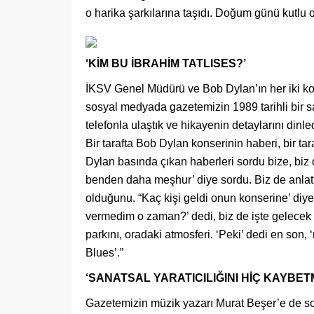
o harika şarkılarına taşıdı. Doğum günü kutlu o
‘KİM BU İBRAHİM TATLISES?’
İKSV Genel Müdürü ve Bob Dylan’ın her iki ko
sosyal medyada gazetemizin 1989 tarihli bir say
telefonla ulaştık ve hikayenin detaylarını dinl
Bir tarafta Bob Dylan konserinin haberi, bir ta
Dylan basında çıkan haberleri sordu bize, biz
benden daha meşhur’ diye sordu. Biz de anlattı
olduğunu. “Kaç kişi geldi onun konserine’ diye
vermedim o zaman?’ dedi, biz de işte gelecek 
parkını, oradaki atmosferi. ‘Peki’ dedi en son,
Blues’.”
‘SANATSAL YARATICILIĞINI HİÇ KAYBET
Gazetemizin müzik yazarı Murat Beşer’e de so