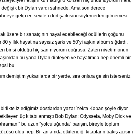
e izleyiciyle iletişim kurmadığı o konseri hiç unutmuyorum hala,
ce değişik bir Dylan vardı sahnede. Ama son derece
hneye gelip en sevilen dört şarkısını söylemeden gitmemesi
ak üzere bir sanatçının hayal edebileceği ödüllerin çoğunu
0 yıllık hayatına sayısız şarkı ve 50’yi aşkın albüm sığdırdı.
ilen birisi olduğu hiç sanmıyorum doğrusu. Zaten niyetim onun
17 yaşımdan bu yana Dylan dinleyen ve hayatımda hep önemli bir
epsi bu.
ım demiştim yukarılarda bir yerde, sıra onlara gelsin isterseniz.
 birlikte izlediğimiz dostlardan yazar Yekta Kopan şöyle diyor
tkileyen üç kitabı anmıştı Bob Dylan: Odysseia, Moby Dick ve
hramanı” bu uzun “yolculuğunda” barışın, bireyle toplum
zücüsü oldu hep. Bir anlamda etkilendiği kitapların bakış açısını