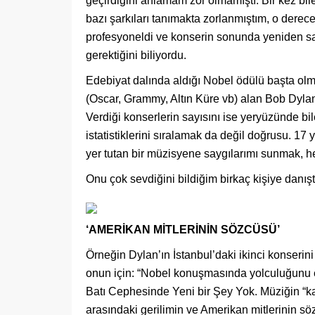
geçirdiğini anlamam zor olmamıştı. Bir kez bil
bazı şarkıları tanımakta zorlanmıştım, o dere
profesyoneldi ve konserin sonunda yeniden sa
gerektiğini biliyordu.
Edebiyat dalında aldığı Nobel ödülü başta olm
(Oscar, Grammy, Altın Küre vb) alan Bob Dylan 8
Verdiği konserlerin sayısını ise yeryüzünde b
istatistiklerini sıralamak da değil doğrusu. 
yer tutan bir müzisyene saygılarımı sunmak, h
Onu çok sevdiğini bildiğim birkaç kişiye danışt
‘AMERİKAN MİTLERİNİN SÖZCÜSÜ’
Örneğin Dylan’ın İstanbul’daki ikinci konserini
onun için: “Nobel konuşmasında yolculuğunu e
Batı Cephesinde Yeni bir Şey Yok. Müziğin “ka
arasındaki gerilimin ve Amerikan mitlerinin sö