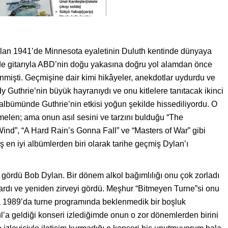
lan 1941’de Minnesota eyaletinin Duluth kentinde dünyaya
inde gitarıyla ABD’nin doğu yakasına doğru yol alamdan önce
inmişti. Geçmişine dair kimi hikâyeler, anekdotlar uydurdu ve
 Guthrie’nin büyük hayranıydı ve onu kitlelere tanıtacak ikinci
lbümünde Guthrie’nin etkisi yoğun şekilde hissediliyordu. O
elen; ama onun asıl sesini ve tarzını bulduğu “The
 Wind”, “A Hard Rain’s Gonna Fall” ve “Masters of War” gibi
ış en iyi albümlerden biri olarak tarihe geçmiş Dylan’ı
r gördü Bob Dylan. Bir dönem alkol bağımlılığı onu çok zorladı
şardı ve yeniden zirveyi gördü. Meşhur “Bitmeyen Turne”si onu
tta 1989’da turne programında beklenmedik bir boşluk
l’a geldiği konseri izlediğimde onun o zor dönemlerden birini