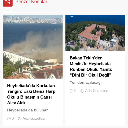
Benzer Konular
Bakan Tekin’den
Meclis’te Heybeliada
Ruhban Okulu Yanıtı:
“Dinî Bir Okul Değil”
Yeniden açılacağı
Heybeliada’da Korkutan
iddialarıyla son dönemde
0
Ada Gazetesi
Yangın: Eski Deniz Harp
kamuoyunda sıkça tartışılan
Okulu Binasının Çatısı
Heybeliada Ruhban Okulu,
Alev Aldı
TBMM gündemine taşındı
Heybeliada’da bulunan
askeri okul binasının
0
Ada Gazetesi
çatısında, tamirat
çalışmaları sırasında yangın