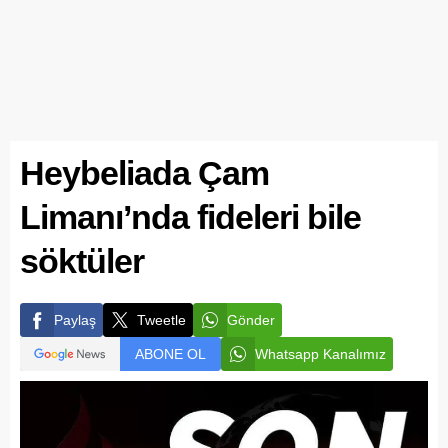
Heybeliada Çam
Limanı’nda fideleri bile
söktüler
Paylaş
Tweetle
Gönder
ABONE OL
Whatsapp Kanalımız