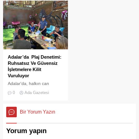
çıktı. Gökyüzünü kaplayan
yoğun duman paniğe neden
olurken, itfaiye ekipleri
yangına hızla müdahale etti.
Adalar’da Plaj Denetimi:
Ruhsatsız Ve Güvensiz
İşletmelere Kilit
Vuruluyor
Adalar'da, halkın can
güvenliğini sağlamak ve
0
Ada Gazetesi
haksız işgallerin önüne
geçmek amacıyla geniş
çaplı bir denetim
Bir Yorum Yazın
operasyonu başlatıldı.
Yorum yapın