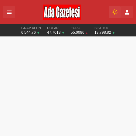
GRAM ALTIN
DOLAR
EURO
BIST 100
6.544,76
47,7013
55,0086
13.798,82