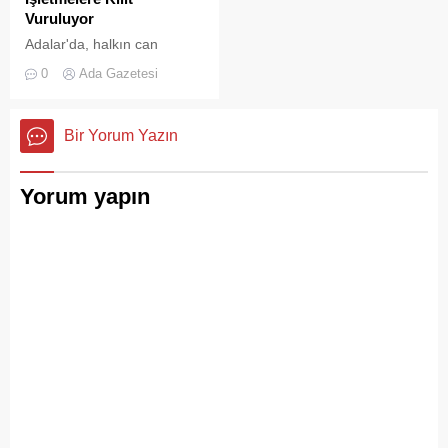
Vuruluyor
Adalar'da, halkın can
güvenliğini sağlamak ve
0
Ada Gazetesi
haksız işgallerin önüne
geçmek amacıyla geniş
çaplı bir denetim
Bir Yorum Yazın
operasyonu başlatıldı.
Yorum yapın