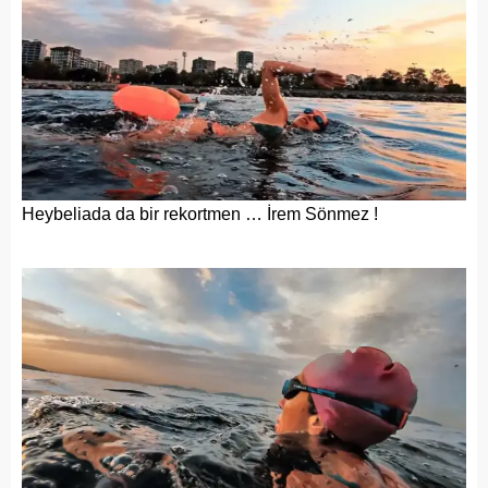
Heybeliada da bir rekortmen … İrem Sönmez !