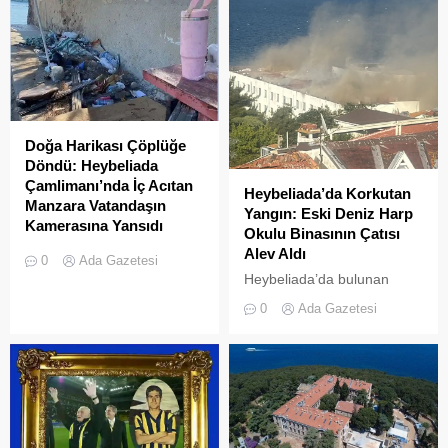
Doğa Harikası Çöplüğe
Döndü: Heybeliada
Çamlimanı’nda İç Acıtan
Heybeliada’da Korkutan
Manzara Vatandaşın
Yangın: Eski Deniz Harp
Kamerasına Yansıdı
Okulu Binasının Çatısı
Heybeliada’da yer alan
Alev Aldı
0
Ada Gazetesi
Çamlimanı Koyu,
Heybeliada’da bulunan
duyarsızlık ve hizmet
askeri okul binasının
0
Ada Gazetesi
eksikliğinin kurbanı oldu.
çatısında, tamirat
Doğal güzelliğiyle bilinen
çalışmaları sırasında yangın
koyun her köşesinin çöple
çıktı. Gökyüzünü kaplayan
dolduğu o anlar, bir
yoğun duman paniğe neden
vatandaşın kamerasına
olurken, itfaiye ekipleri
saniye saniye yansıdı.
yangına hızla müdahale etti.
Yeşille mavinin kucaklaştığı,