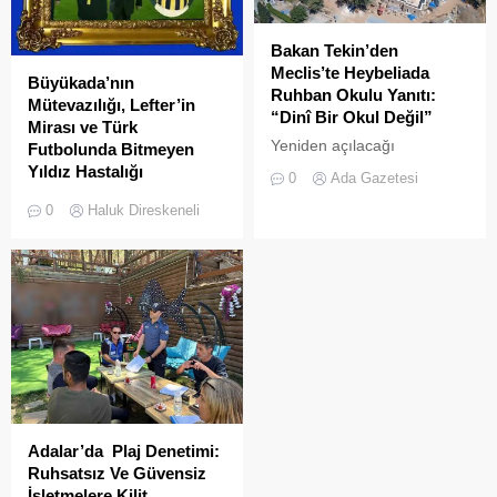
İstanbulluların nefes almak
için akın ettiği Heybeliada
Çamlimanı, bugünlerde
Bakan Tekin’den
eşsiz manzarasıyla değil,
Meclis’te Heybeliada
Büyükada’nın
çevre felaketini andıran
Ruhban Okulu Yanıtı:
Mütevazılığı, Lefter’in
kirliliğiyle gündemde. Bir
“Dinî Bir Okul Değil”
Mirası ve Türk
vatandaş tarafından...
Yeniden açılacağı
Futbolunda Bitmeyen
iddialarıyla son dönemde
Yıldız Hastalığı
0
Ada Gazetesi
kamuoyunda sıkça tartışılan
Büyükada sokaklarında
0
Haluk Direskeneli
Heybeliada Ruhban Okulu,
yürürken insanın aklına
TBMM gündemine taşındı
gösteriş değil, sadelik gelir.
Bu ada, Türk futboluna
dünya çapında bir efsane
kazandırdı:
Adalar’da Plaj Denetimi:
Ruhsatsız Ve Güvensiz
İşletmelere Kilit