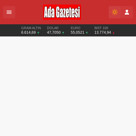
GRAM ALTIN
DOLAR
EURO
BIST 100
6.614,69
47,7050
55,0521
13.774,94