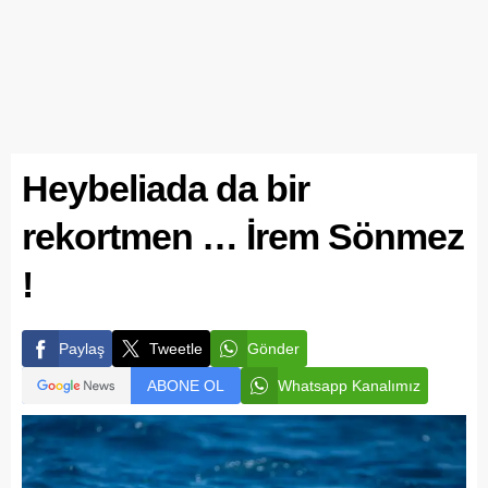
Heybeliada da bir
rekortmen … İrem Sönmez
!
Paylaş
Tweetle
Gönder
ABONE OL
Whatsapp Kanalımız