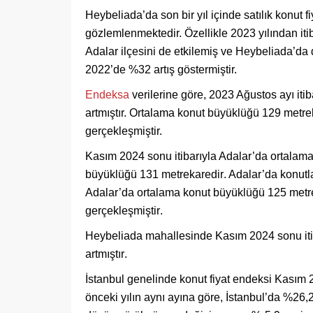
Heybeliada’da son bir yıl içinde satılık konut f
gözlemlenmektedir. Özellikle 2023 yılından itib
Adalar ilçesini de etkilemiş ve Heybeliada’da
2022’de %32 artış göstermiştir.
Endeksa
verilerine göre, 2023 Ağustos ayı itiba
artmıştır. Ortalama konut büyüklüğü 129 metrek
gerçekleşmiştir.
Kasım 2024 sonu itibarıyla Adalar’da ortalama s
büyüklüğü 131 metrekaredir
. Adalar’da konutl
Adalar’da ortalama konut büyüklüğü 125 metrek
gerçekleşmiştir
.
Heybeliada mahallesinde Kasım 2024 sonu itibarı
artmıştır
.
İstanbul genelinde konut fiyat endeksi Kasım 2
önceki yılın aynı ayına göre, İstanbul’da %26,2