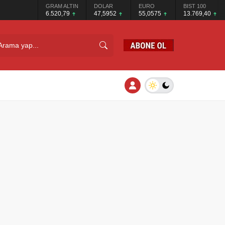
GRAM ALTIN
DOLAR
EURO
BIST 100
6.520,79
47,5952
55,0575
13.769,40