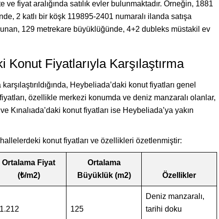
 ve fiyat aralığında satılık evler bulunmaktadır. Örneğin, 1881
nde, 2 katlı bir köşk 119895-2401 numaralı ilanda satışa
lunan, 129 metrekare büyüklüğünde, 4+2 dubleks müstakil ev
i Konut Fiyatlarıyla Karşılaştırma
a karşılaştırıldığında, Heybeliada’daki konut fiyatları genel
iyatları, özellikle merkezi konumda ve deniz manzaralı olanlar,
ve Kınalıada’daki konut fiyatları ise Heybeliada’ya yakın
llelerdeki konut fiyatları ve özellikleri özetlenmiştir:
Ortalama Fiyat
Ortalama
(₺/m2)
Büyüklük (m2)
Özellikler
Deniz manzaralı,
1.212
125
tarihi doku