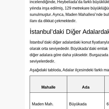
incelendiğinde, Heybeliada’da farklı büyüklükte
yılında inşa edilmiş, 129 metrekare büyüklüğü
sunulmuştur
. Ayrıca, Maden Mahallesi’nde bu
ilanı da dikkat çekmektedir
.
İstanbul’daki Diğer Adalardak
İstanbul’daki diğer adalardaki konut fiyatlarıyl
olarak orta seviyededir. Büyükada’daki emlak f
diğer adalara göre daha yüksektir
. Burgazada 
seviyelerdedir
.
Aşağıdaki tabloda, Adalar ilçesindeki farklı maha
Mahalle
Ada
Maden Mah.
Büyükada
6