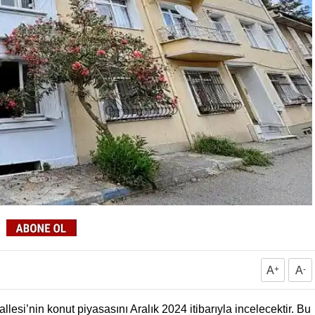
A
+
A
-
lesi’nin konut piyasasını Aralık 2024 itibarıyla incelecektir. Bu