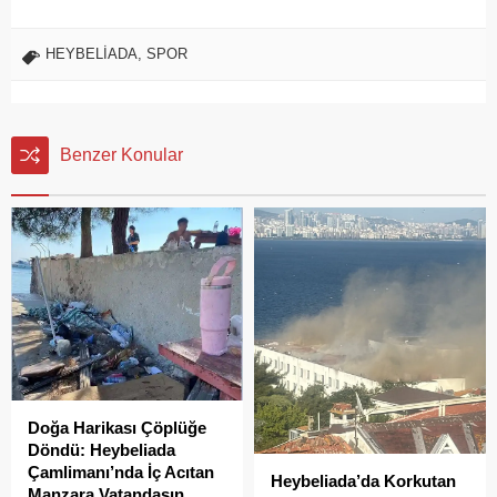
HEYBELİADA
,
SPOR
Benzer Konular
Doğa Harikası Çöplüğe
Döndü: Heybeliada
Çamlimanı’nda İç Acıtan
Heybeliada’da Korkutan
Manzara Vatandaşın