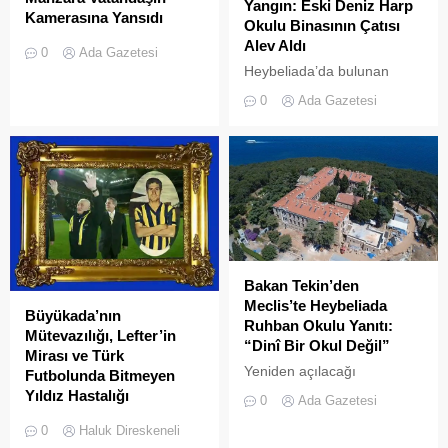
Yangın: Eski Deniz Harp
Kamerasına Yansıdı
Okulu Binasının Çatısı
Heybeliada’da yer alan
Alev Aldı
0
Ada Gazetesi
Çamlimanı Koyu,
Heybeliada’da bulunan
duyarsızlık ve hizmet
askeri okul binasının
0
Ada Gazetesi
eksikliğinin kurbanı oldu.
çatısında, tamirat
Doğal güzelliğiyle bilinen
çalışmaları sırasında yangın
koyun her köşesinin çöple
çıktı. Gökyüzünü kaplayan
dolduğu o anlar, bir
yoğun duman paniğe neden
vatandaşın kamerasına
olurken, itfaiye ekipleri
saniye saniye yansıdı.
yangına hızla müdahale etti.
Yeşille mavinin kucaklaştığı,
İstanbulluların nefes almak
için akın ettiği Heybeliada
Çamlimanı, bugünlerde
Bakan Tekin’den
eşsiz manzarasıyla değil,
Meclis’te Heybeliada
Büyükada’nın
çevre felaketini andıran
Ruhban Okulu Yanıtı:
Mütevazılığı, Lefter’in
kirliliğiyle gündemde. Bir
“Dinî Bir Okul Değil”
Mirası ve Türk
vatandaş tarafından...
Yeniden açılacağı
Futbolunda Bitmeyen
iddialarıyla son dönemde
Yıldız Hastalığı
0
Ada Gazetesi
kamuoyunda sıkça tartışılan
Büyükada sokaklarında
0
Haluk Direskeneli
Heybeliada Ruhban Okulu,
yürürken insanın aklına