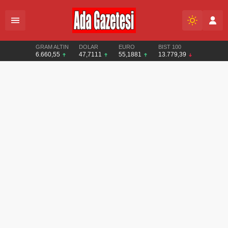
GRAM ALTIN
DOLAR
EURO
BIST 100
6.660,55
47,7111
55,1881
13.779,39