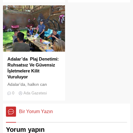
TBMM gündemine taşındı
gösteriş değil, sadelik gelir.
Bu ada, Türk futboluna
dünya çapında bir efsane
kazandırdı:
Adalar’da Plaj Denetimi:
Ruhsatsız Ve Güvensiz
İşletmelere Kilit
Vuruluyor
Adalar'da, halkın can
güvenliğini sağlamak ve
0
Ada Gazetesi
haksız işgallerin önüne
geçmek amacıyla geniş
çaplı bir denetim
Bir Yorum Yazın
operasyonu başlatıldı.
Yorum yapın