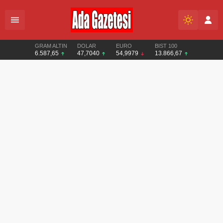
GRAM ALTIN
DOLAR
EURO
BIST 100
6.587,65
47,7040
54,9979
13.866,67