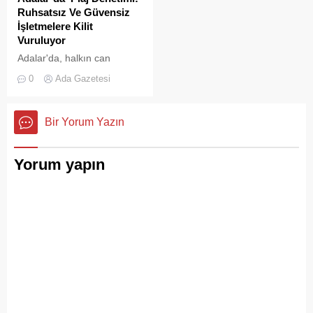
Ruhsatsız Ve Güvensiz
İşletmelere Kilit
Vuruluyor
Adalar'da, halkın can
güvenliğini sağlamak ve
0
Ada Gazetesi
haksız işgallerin önüne
geçmek amacıyla geniş
çaplı bir denetim
Bir Yorum Yazın
operasyonu başlatıldı.
Yorum yapın