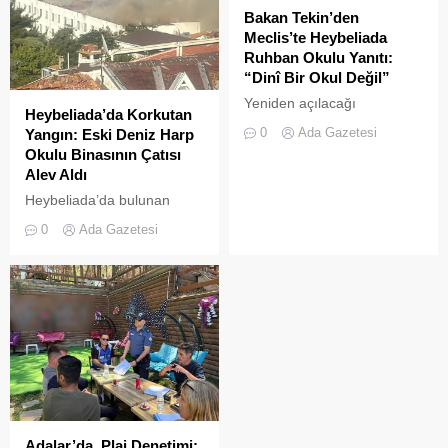
Bakan Tekin’den
Meclis’te Heybeliada
Ruhban Okulu Yanıtı:
“Dinî Bir Okul Değil”
Yeniden açılacağı
Heybeliada’da Korkutan
iddialarıyla son dönemde
0
Ada Gazetesi
Yangın: Eski Deniz Harp
kamuoyunda sıkça tartışılan
Okulu Binasının Çatısı
Heybeliada Ruhban Okulu,
Alev Aldı
TBMM gündemine taşındı
Heybeliada’da bulunan
askeri okul binasının
0
Ada Gazetesi
çatısında, tamirat
çalışmaları sırasında yangın
çıktı. Gökyüzünü kaplayan
yoğun duman paniğe neden
olurken, itfaiye ekipleri
yangına hızla müdahale etti.
Adalar’da Plaj Denetimi: