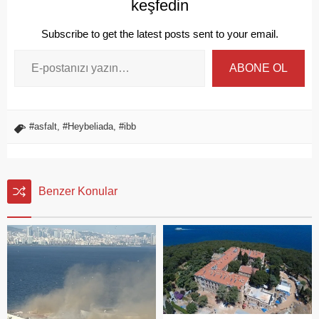
keşfedin
Subscribe to get the latest posts sent to your email.
ABONE OL
#asfalt
,
#Heybeliada
,
#ibb
Benzer Konular