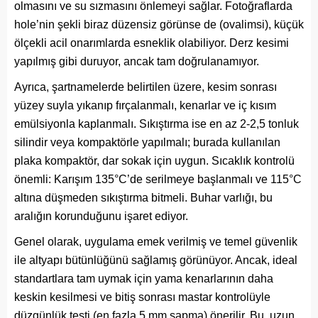
olmasını ve su sızmasını önlemeyi sağlar. Fotoğraflarda
hole’nin şekli biraz düzensiz görünse de (ovalimsi), küçük
ölçekli acil onarımlarda esneklik olabiliyor. Derz kesimi
yapılmış gibi duruyor, ancak tam doğrulanamıyor.
Ayrıca, şartnamelerde belirtilen üzere, kesim sonrası
yüzey suyla yıkanıp fırçalanmalı, kenarlar ve iç kısım
emülsiyonla kaplanmalı. Sıkıştırma ise en az 2-2,5 tonluk
silindir veya kompaktörle yapılmalı; burada kullanılan
plaka kompaktör, dar sokak için uygun. Sıcaklık kontrolü
önemli: Karışım 135°C’de serilmeye başlanmalı ve 115°C
altına düşmeden sıkıştırma bitmeli. Buhar varlığı, bu
aralığın korunduğunu işaret ediyor.
Genel olarak, uygulama emek verilmiş ve temel güvenlik
ile altyapı bütünlüğünü sağlamış görünüyor. Ancak, ideal
standartlara tam uymak için yama kenarlarının daha
keskin kesilmesi ve bitiş sonrası mastar kontrolüyle
düzgünlük testi (en fazla 5 mm sapma) önerilir. Bu, uzun