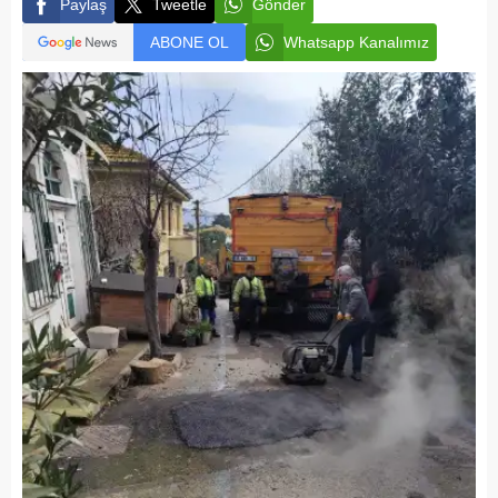
Paylaş
Tweetle
Gönder
ABONE OL
Whatsapp Kanalımız