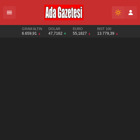
GRAM ALTIN
DOLAR
EURO
BIST 100
6.659,91
47,7162
55,1827
13.779,39