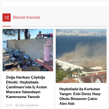
Benzer Konular
Doğa Harikası Çöplüğe
Döndü: Heybeliada
Çamlimanı’nda İç Acıtan
Heybeliada’da Korkutan
Manzara Vatandaşın
Yangın: Eski Deniz Harp
Kamerasına Yansıdı
Okulu Binasının Çatısı
Heybeliada’da yer alan
Alev Aldı
0
Ada Gazetesi
Çamlimanı Koyu,