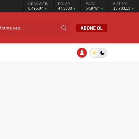
GRAM ALTIN
DOLAR
EURO
BIST 100
6.495,07
47,5633
54,9784
13.703,13