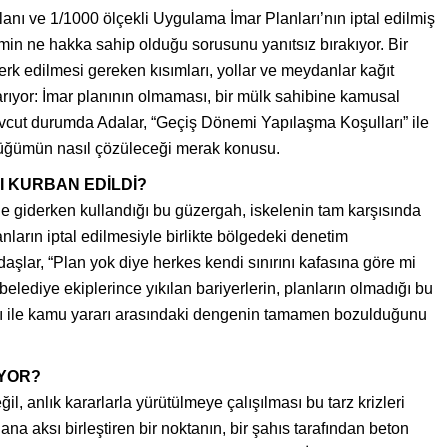
anı ve 1/1000 ölçekli Uygulama İmar Planları’nın iptal edilmiş
min ne hakka sahip olduğu sorusunu yanıtsız bırakıyor. Bir
rk edilmesi gereken kısımları, yollar ve meydanlar kağıt
arıyor: İmar planının olmaması, bir mülk sahibine kamusal
evcut durumda Adalar, “Geçiş Dönemi Yapılaşma Koşulları” ile
 düğümün nasıl çözüleceği merak konusu.
I KURBAN EDİLDİ?
ne giderken kullandığı bu güzergah, iskelenin tam karşısında
nların iptal edilmesiyle birlikte bölgedeki denetim
şlar, “Plan yok diye herkes kendi sınırını kafasına göre mi
elediye ekiplerince yıkılan bariyerlerin, planların olmadığı bu
kkı ile kamu yararı arasındaki dengenin tamamen bozulduğunu
İYOR?
il, anlık kararlarla yürütülmeye çalışılması bu tarz krizleri
i ana aksı birleştiren bir noktanın, bir şahıs tarafından beton