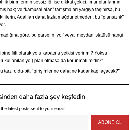
lik birimlerinin sessizliği ise dikkat çekici. İmar planlarının
ış hak) ve “kamusal alan” tartışmaları yargıya taşınırsa, bu
kililerin, Adalıları daha fazla mağdur etmeden, bu “plansızlık”
or.
nmadığına göre, bu parselin ‘yol’ veya ‘meydan’ statüsü hangi
ibine fiili olarak yolu kapatma yetkisi verir mi? Yoksa
i kullanılan yol) plan olmasa da korunmalı mıdır?”
 tarz ‘oldu-bitti’ girişimlerine daha ne kadar kapı açacak?”
sinden daha fazla şey keşfedin
the latest posts sent to your email.
ABONE OL