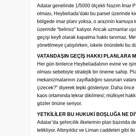
Adalar genelinde 1/5000 ölçekli Nazım İmar Pl
olması, Heybeliada’daki bu parsel üzerinde ki
bölgede imar planı yoksa, o arazinin kamuya te
üzerinde “belirsiz” kalıyor. Ancak uzmanlar uy
geçişi keyfi olarak kapatma hakkı tanımaz. M
yönetilmeye çalışılırken, iskele önündeki bu
VATANDAŞIN GEÇİŞ HAKKI PLANLARA M
Her gün binlerce Heybeliadalının evine ve işi
olması sebebiyle stratejik bir öneme sahip. Pla
mekanizmalarının zayıfladığını savunan vatanda
çizecek?” diyerek tepki gösteriyor. Daha önce b
kaos ortamında tekrar dikilmesi; mülkiyet ha
gözler önüne seriyor.
YETKİLİLER BU HUKUKİ BOŞLUĞA NE D
Adalar’da şehircilik ilkelerinin plan bazında değ
tetikliyor. Altınyıldız ve Liman caddeleri gibi ik