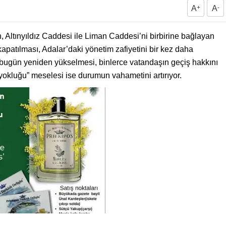
A
+
A
-
n, Altınyıldız Caddesi ile Liman Caddesi’ni birbirine bağlayan
kapatılması, Adalar’daki yönetim zafiyetini bir kez daha
 bugün yeniden yükselmesi, binlerce vatandaşın geçiş hakkını
 yokluğu” meselesi ise durumun vahametini artırıyor.