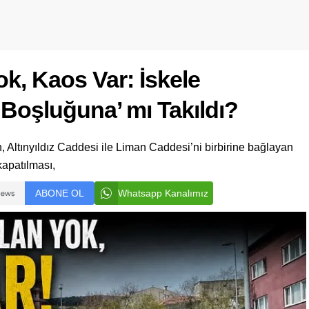
k, Kaos Var: İskele
Boşluğuna’ mı Takıldı?
n, Altınyıldız Caddesi ile Liman Caddesi’ni birbirine bağlayan
kapatılması,
ABONE OL
Whatsapp Kanalımız