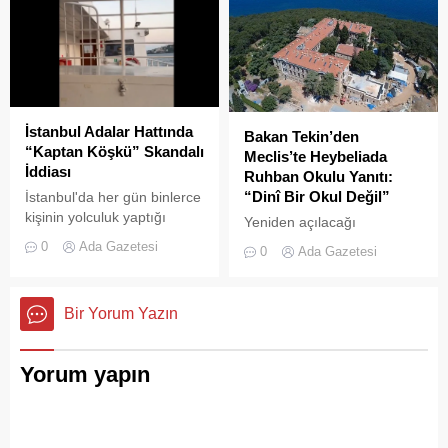
çıktı. Gökyüzünü kaplayan
yoğun duman paniğe neden
olurken, itfaiye ekipleri
yangına hızla müdahale etti.
İstanbul Adalar Hattında
Bakan Tekin’den
“Kaptan Köşkü” Skandalı
Meclis’te Heybeliada
İddiası
Ruhban Okulu Yanıtı:
“Dinî Bir Okul Değil”
İstanbul'da her gün binlerce
kişinin yolculuk yaptığı
Yeniden açılacağı
Adalar hattında kaydedilen
iddialarıyla son dönemde
0
Ada Gazetesi
0
Ada Gazetesi
görüntüler "bu kadarına da
kamuoyunda sıkça tartışılan
pes" dedirtti
Heybeliada Ruhban Okulu,
TBMM gündemine taşındı
Bir Yorum Yazın
Yorum yapın