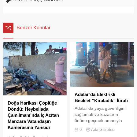
Benzer Konular
Adalar’da Elektrikli
Bisiklet “Kiraladık” İtirafı
Doğa Harikası Çöplüğe
Adalar’da yaya güvenliğini
Döndü: Heybeliada
sağlamak ve kazaların
Çamlimanı’nda İç Acıtan
önüne geçmek amacıyla
Manzara Vatandaşın
getirilen “elektrikli bisiklet
Kamerasına Yansıdı
0
Ada Gazetesi
kiralama yasağı” adeta hiçe
Heybeliada’da yer alan