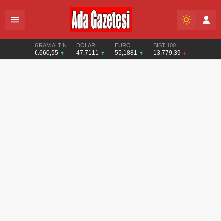
GRAM ALTIN
DOLAR
EURO
BIST 100
6.660,55
47,7111
55,1881
13.779,39