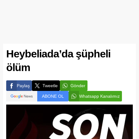
Heybeliada’da şüpheli
ölüm
Paylaş
Tweetle
Gönder
ABONE OL
Whatsapp Kanalımız