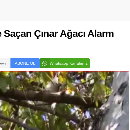
e Saçan Çınar Ağacı Alarm
ABONE OL
Whatsapp Kanalımız