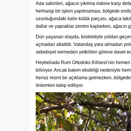
Ada sakinleri, ağacın yıkılma riskine karşı de
herhangi bir işlem yapılmaması, bölgede endiş
uzunluğundaki kalın kütük parçası, ağaca takılı
dallar ve yapraklar zemini kaplarken, ağacın g
Dün yaşanan olayda, bisikletiyle yoldan geçen
açmadan atlatıldı. Vatandaş yara almadan yol
sebebiyet vermeden yetkilileri göreve davet edi
Heybeliada Rum Ortodoks Kilisesi’nin hemen ö
biliniyor. Ancak bakım eksikliği nedeniyle hem 
henüz resmi bir açıklama gelmezken, bölgede 
önlemleri talep ediliyor.