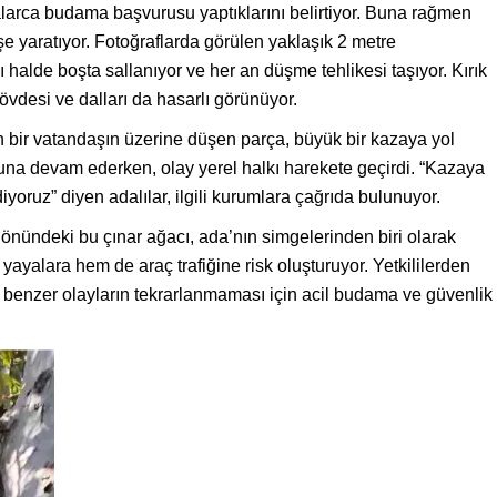
falarca budama başvurusu yaptıklarını belirtiyor. Buna rağmen
e yaratıyor. Fotoğraflarda görülen yaklaşık 2 metre
 halde boşta sallanıyor ve her an düşme tehlikesi taşıyor. Kırık
övdesi ve dalları da hasarlı görünüyor.
 bir vatandaşın üzerine düşen parça, büyük bir kazaya yol
una devam ederken, olay yerel halkı harekete geçirdi. “Kazaya
yoruz” diyen adalılar, ilgili kurumlara çağrıda bulunuyor.
nündeki bu çınar ağacı, ada’nın simgelerinden biri olarak
yayalara hem de araç trafiğine risk oluşturuyor. Yetkililerden
benzer olayların tekrarlanmaması için acil budama ve güvenlik