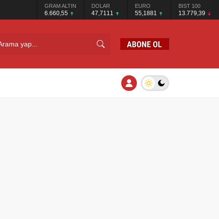
GRAM ALTIN
DOLAR
EURO
BIST 100
6.660,55
47,7111
55,1881
13.779,39