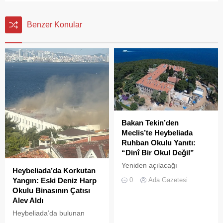
Benzer Konular
Bakan Tekin’den
Meclis’te Heybeliada
Ruhban Okulu Yanıtı:
“Dinî Bir Okul Değil”
Yeniden açılacağı
Heybeliada’da Korkutan
iddialarıyla son dönemde
0
Ada Gazetesi
Yangın: Eski Deniz Harp
kamuoyunda sıkça tartışılan
Okulu Binasının Çatısı
Heybeliada Ruhban Okulu,
Alev Aldı
TBMM gündemine taşındı
Heybeliada’da bulunan