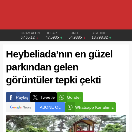
GRAM ALTIN
DOLAR
EURO
BIST 100
6.465,12
47,5935
54,9385
13.798,82
Heybeliada’nın en güzel
parkından gelen
görüntüler tepki çekti
Paylaş
Tweetle
Gönder
ABONE OL
Whatsapp Kanalımız