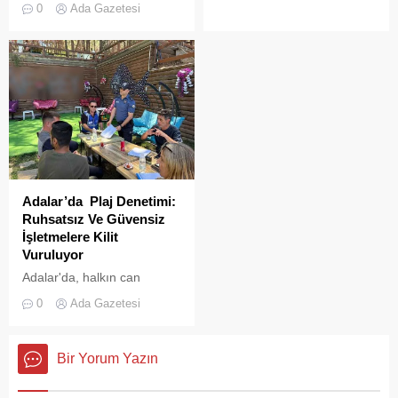
askeri okul binasının
0
Ada Gazetesi
çatısında, tamirat
çalışmaları sırasında yangın
çıktı. Gökyüzünü kaplayan
yoğun duman paniğe neden
olurken, itfaiye ekipleri
yangına hızla müdahale etti.
Adalar’da Plaj Denetimi:
Ruhsatsız Ve Güvensiz
İşletmelere Kilit
Vuruluyor
Adalar'da, halkın can
güvenliğini sağlamak ve
0
Ada Gazetesi
haksız işgallerin önüne
geçmek amacıyla geniş
çaplı bir denetim
Bir Yorum Yazın
operasyonu başlatıldı.