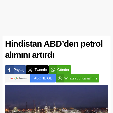
Hindistan ABD’den petrol
alımını artırdı
Paylaş
Tweetle
Gönder
ABONE OL
Whatsapp Kanalımız