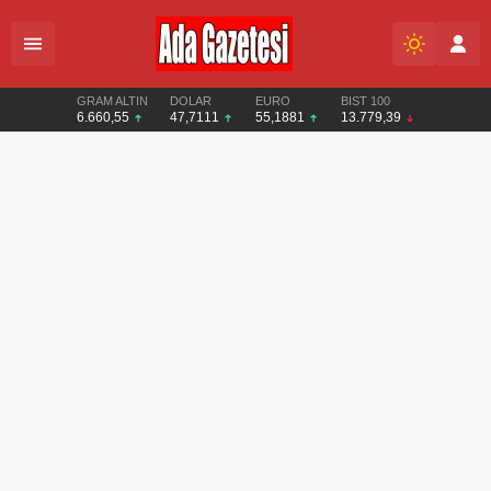
GRAM ALTIN
DOLAR
EURO
BIST 100
6.660,55
47,7111
55,1881
13.779,39