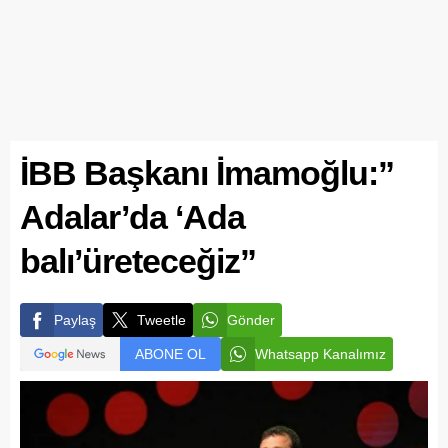
İBB Başkanı İmamoğlu:”
Adalar’da ‘Ada
balı’üreteceğiz”
Paylaş
Tweetle
Gönder
ABONE OL
Whatsapp Kanalımız