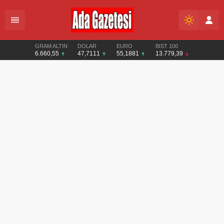
GRAM ALTIN
DOLAR
EURO
BIST 100
6.660,55
47,7111
55,1881
13.779,39