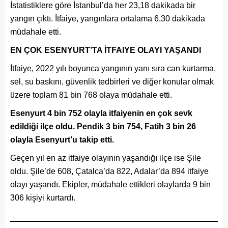
İstatistiklere göre İstanbul’da her 23,18 dakikada bir
yangın çıktı. İtfaiye, yangınlara ortalama 6,30 dakikada
müdahale etti.
EN ÇOK ESENYURT’TA İTFAIYE OLAYI YAŞANDI
İtfaiye, 2022 yılı boyunca yangının yanı sıra can kurtarma,
sel, su baskını, güvenlik tedbirleri ve diğer konular olmak
üzere toplam 81 bin 768 olaya müdahale etti.
Esenyurt 4 bin 752 olayla itfaiyenin en çok sevk
edildiği ilçe oldu. Pendik 3 bin 754, Fatih 3 bin 26
olayla Esenyurt’u takip etti.
Geçen yıl en az itfaiye olayının yaşandığı ilçe ise Şile
oldu. Şile’de 608, Çatalca’da 822, Adalar’da 894 itfaiye
olayı yaşandı. Ekipler, müdahale ettikleri olaylarda 9 bin
306 kişiyi kurtardı.