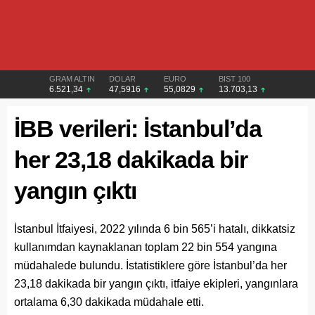
GRAM ALTIN
DOLAR
EURO
BIST 100
6.521,34
47,5916
55,0829
13.703,13
İBB verileri: İstanbul’da
her 23,18 dakikada bir
yangın çıktı
İstanbul İtfaiyesi, 2022 yılında 6 bin 565’i hatalı, dikkatsiz
kullanımdan kaynaklanan toplam 22 bin 554 yangına
müdahalede bulundu. İstatistiklere göre İstanbul’da her
23,18 dakikada bir yangın çıktı, itfaiye ekipleri, yangınlara
ortalama 6,30 dakikada müdahale etti.