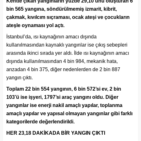
Kentte çıkan yangınların yüzde 29,10’unu oluşturan 6
bin 565 yangına, söndürülmemiş izmarit, kibrit,
çakmak, kıvılcım sıçraması, ocak ateşi ve çocukların
ateşle oynaması yol açtı.
İstanbul’da, ısı kaynağının amacı dışında
kullanılmasından kaynaklı yangınlar ise çıkış sebepleri
arasında ikinci sırada yer aldı. İlde ısı kaynağının amacı
dışında kullanılmasından 4 bin 984, mekanik hata,
arızadan 4 bin 375, diğer nedenlerden de 2 bin 887
yangın çıktı.
Toplam 22 bin 554 yangının, 6 bin 572’si ev, 2 bin
103’ü ise işyeri, 1797’si araç yangını oldu. Diğer
yangınlar ise enerji nakil amaçlı yapılar, toplanma
amaçlı yapılar ve yapısal olmayan yangınlar gibi farklı
kategorilerde değerlendirildi.
H
ER 23,18 DAKİKADA BİR YANGIN ÇIKTI