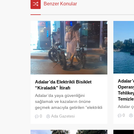
Benzer Konular
Adalar’
Adalar’da Elektrikli Bisiklet
Operasy
“Kiraladık” İtirafı
Tehlike
Adalar’da yaya güvenliğini
Temizle
sağlamak ve kazaların önüne
Adalar ç
geçmek amacıyla getirilen “elektrikli
tehlikeye
bisiklet kiralama yasağı” adeta hiçe
0
0
Ada Gazetesi
neden ol
sayılıyor. Kameralara yansıyan son
yönelik g
görüntüler, yasağın delindiğini ve
denetim
denetimlerin yetersiz kaldığını bir