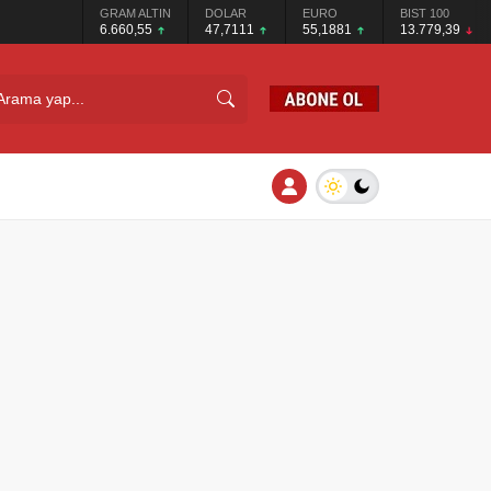
GRAM ALTIN
DOLAR
EURO
BIST 100
6.660,55
47,7111
55,1881
13.779,39