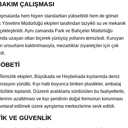
BAKIM ÇALIŞMASI
ışmalarda hem hijyen standartları yükseltildi hem de görsel
 Yönetimi Müdürlüğü ekipleri tarafından tazyikli su ve mekanik
rçekleştirildi. Aynı zamanda Park ve Bahçeler Müdürlüğü
nda uzayan otları biçerek yürüyüş yollarını temizledi. Kuruyan
n unsurların kaldırılmasıyla, mezarlıklar ziyaretçiler için çok
di.
NÖBETİ
Temizlik ekipleri, Büyükada ve Heybeliada kıyılarında deniz
rasyon yürüttü. Kıyı hattı boyunca biriken plastikler, ambalaj
 titizlikle toplandı. Düzenli aralıklarla sürdürülen bu faaliyetlerle,
lerinin azaltılması ve kıyı şeridinin doğal formunun korunması
bertaraf edilmek üzere ayrıştırma merkezlerine sevk edildi.
İK VE GÜVENLİK