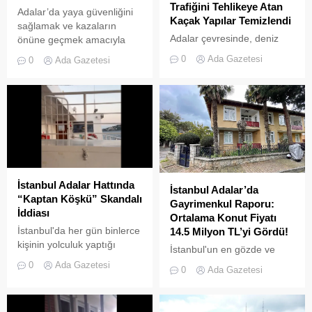
Trafiğini Tehlikeye Atan
Adalar’da yaya güvenliğini
Kaçak Yapılar Temizlendi
sağlamak ve kazaların
Adalar çevresinde, deniz
önüne geçmek amacıyla
trafiğini tehlikeye sokan ve
getirilen “elektrikli bisiklet
0
Ada Gazetesi
0
Ada Gazetesi
çevre kirliliğine neden olan
kiralama yasağı” adeta hiçe
usulsüz tonozlara yönelik
sayılıyor. Kameralara
geniş çaplı bir temizlik ve
yansıyan son görüntüler,
denetim operasyonu
yasağın delindiğini ve
gerçekleştirildi.
denetimlerin yetersiz
kaldığını bir kez daha gözler
önüne serdi. Adalar’da
UKOME (Ulaşım
Koordinasyon Merkezi)
İstanbul Adalar Hattında
İstanbul Adalar’da
kararları doğrultusunda
“Kaptan Köşkü” Skandalı
Gayrimenkul Raporu:
ticari amaçlı elektrikli bisiklet
İddiası
Ortalama Konut Fiyatı
ve scooter kiralama
İstanbul'da her gün binlerce
14.5 Milyon TL’yi Gördü!
faaliyetleri yasaklanmış
kişinin yolculuk yaptığı
durumda....
İstanbul'un en gözde ve
Adalar hattında kaydedilen
tarihi lokasyonlarından biri
0
Ada Gazetesi
0
Ada Gazetesi
görüntüler "bu kadarına da
olan Adalar ilçesinde,
pes" dedirtti
gayrimenkul piyasasındaki
hareketlilik dikkat çekiyor.