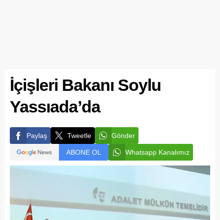
İçişleri Bakanı Soylu
Yassıada’da
Paylaş
Tweetle
Gönder
ABONE OL
Whatsapp Kanalımız