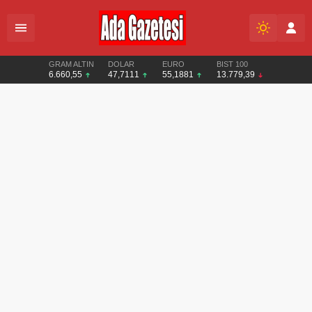
GRAM ALTIN
DOLAR
EURO
BIST 100
6.660,55
47,7111
55,1881
13.779,39