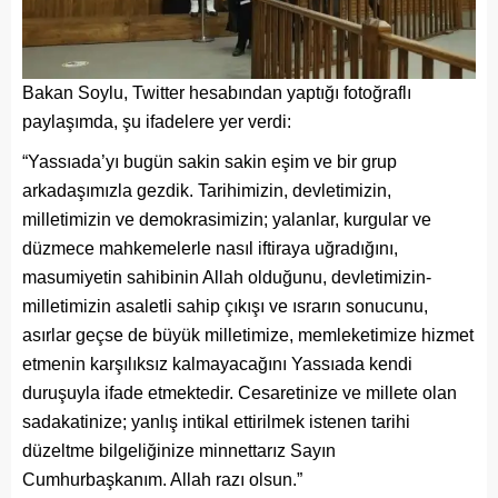
Bakan Soylu, Twitter hesabından yaptığı fotoğraflı
paylaşımda, şu ifadelere yer verdi:
“Yassıada’yı bugün sakin sakin eşim ve bir grup
arkadaşımızla gezdik. Tarihimizin, devletimizin,
milletimizin ve demokrasimizin; yalanlar, kurgular ve
düzmece mahkemelerle nasıl iftiraya uğradığını,
masumiyetin sahibinin Allah olduğunu, devletimizin-
milletimizin asaletli sahip çıkışı ve ısrarın sonucunu,
asırlar geçse de büyük milletimize, memleketimize hizmet
etmenin karşılıksız kalmayacağını Yassıada kendi
duruşuyla ifade etmektedir. Cesaretinize ve millete olan
sadakatinize; yanlış intikal ettirilmek istenen tarihi
düzeltme bilgeliğinize minnettarız Sayın
Cumhurbaşkanım. Allah razı olsun.”