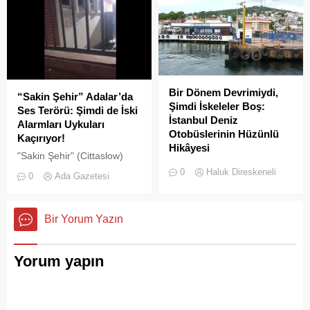
Bir Dönem Devrimiydi,
“Sakin Şehir” Adalar’da
Şimdi İskeleler Boş:
Ses Terörü: Şimdi de İski
İstanbul Deniz
Alarmları Uykuları
Otobüslerinin Hüzünlü
Kaçırıyor!
Hikâyesi
"Sakin Şehir" (Cittaslow)
2000’li yılların başında
adayı olan İstanbul’un incisi
0
Haluk Direskeneli
0
Ada Gazetesi
İstanbul’da deniz ulaşımı,
Adalar'da gürültü kirliliği
sadece bir seyahat aracı
bitmek bilmiyor.
değil; Adalar ile kent
Bir Yorum Yazın
merkezi arasında kurulan
tıkır tıkır işleyen, prestijli ve
konforlu güvenli bir yaşam
Yorum yapın
ritmiydi.