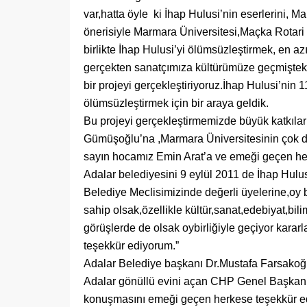
var,hatta öyle ki İhap Hulusi’nin eserlerini, 
önerisiyle Marmara Üniversitesi,Maçka Rotari K
birlikte İhap Hulusi’yi ölümsüzleştirmek, en az
gerçekten sanatçımıza kültürümüze geçmişteki d
bir projeyi gerçekleştiriyoruz.İhap Hulusi’n
ölümsüzleştirmek için bir araya geldik.
Bu projeyi gerçekleştirmemizde büyük katkılar
Gümüşoğlu’na ,Marmara Üniversitesinin çok de
sayın hocamız Emin Arat’a ve emeği geçen he
Adalar belediyesini 9 eylül 2011 de İhap Hulusi
Belediye Meclisimizinde değerli üyelerine,oy bir
sahip olsak,özellikle kültür,sanat,edebiyat,bil
görüşlerde de olsak oybirliğiyle geçiyor kara
teşekkür ediyorum.”
Adalar Belediye başkanı Dr.Mustafa Farsakoğlu
Adalar gönüllü evini açan CHP Genel Başkanı 
konuşmasını emeği geçen herkese teşekkür ed