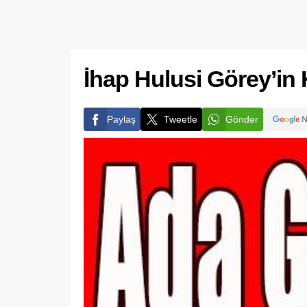
İhap Hulusi Görey’in K
Paylaş
Tweetle
Gönder