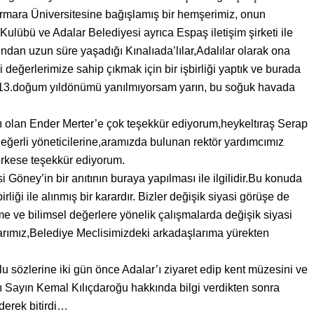
Marmara Üniversitesine bağışlamış bir hemşerimiz, onun
ulübü ve Adalar Belediyesi ayrıca Espaş iletişim şirketi ile
ından uzun süre yaşadığı Kınalıada’lılar,Adalılar olarak ona
eğerlerimize sahip çıkmak için bir işbirliği yaptık ve burada
in 113.doğum yıldönümü yanılmıyorsam yarın, bu soğuk havada
ı olan Ender Merter’e çok teşekkür ediyorum,heykeltıraş Serap
ğerli yöneticilerine,aramızda bulunan rektör yardımcımız
rkese teşekkür ediyorum.
 Göney’in bir anıtının buraya yapılması ile ilgilidir.Bu konuda
liği ile alınmış bir karardır. Bizler değişik siyasi görüşe de
ime ve bilimsel değerlere yönelik çalışmalarda değişik siyasi
rlarımız,Belediye Meclisimizdeki arkadaşlarıma yürekten
 sözlerine iki gün önce Adalar’ı ziyaret edip kent müzesini ve
Sayın Kemal Kılıçdaroğu hakkında bilgi verdikten sonra
erek bitirdi…