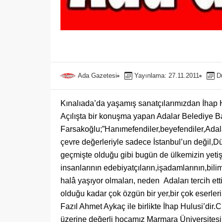
Ada Gazetesi
Yayınlama: 27.11.2011
D
Kınalıada’da yaşamış sanatçılarımızdan İhap Hu
Açılışta bir konuşma yapan Adalar Belediye B
Farsakoğlu;”Hanımefendiler,beyefendiler,Adalar
çevre değerleriyle sadece İstanbul’un değil,D
geçmişte olduğu gibi bugün de ülkemizin yetişt
insanlarının edebiyatçıların,işadamlarının,bili
halâ yaşıyor olmaları, neden Adaları tercih ett
olduğu kadar çok özgün bir yer,bir çok eserleri
Fazıl Ahmet Aykaç ile birlikte İhap Hulusi’dir.
üzerine değerli hocamız Marmara Üniversitesi 