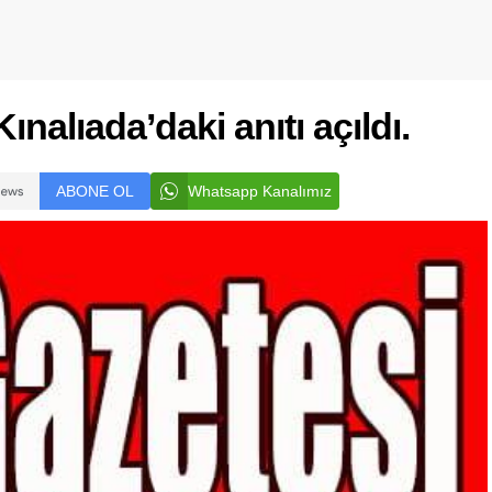
ınalıada’daki anıtı açıldı.
ABONE OL
Whatsapp Kanalımız