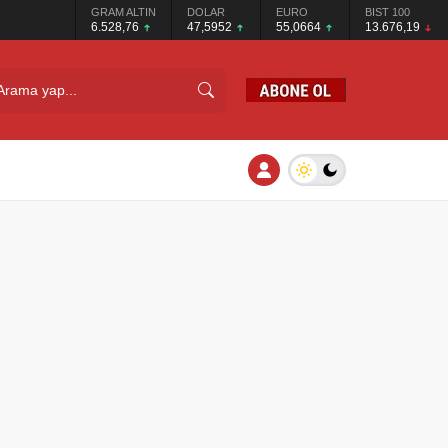
GRAM ALTIN
DOLAR
EURO
BIST 100
6.528,76
47,5952
55,0664
13.676,19