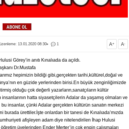
üzenleme: 13.01.2020 08:30
1
A
+
A
-
lusi Görey’in anıtı Kınalıada da açıldı.
aşkanı Dr.Mustafa
ımız hepimizin bildiği gibi,gerçekten tarihi,kültürel,doğal ve
ünya’nın en güzide yerlerinden birisi.En büyük zenginliğimizde
irmiş olduğu çok değerli yazarların,sanatçıların kültür
m insanlarının hatta siyasetçilerin Adalar da yaşamış olmaları ve
i bu insanlar, çünki Adalar gerçekten kültürün sanatın merkezi
ni burada ürettiler.İşte onlardan bir tanesi de Kınalıada’mızda
Cumhuriyeti afişleyen adam diye nitelendirilen İhap Hulusi
öğretim üyelerinden Ender Merter’in çok engin çalışmaları