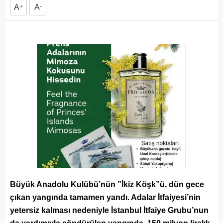
A
+
A
-
Büyük Anadolu Kulübü’nün ”İkiz Köşk”ü, dün gece
çıkan yangında tamamen yandı. Adalar İtfaiyesi’nin
yetersiz kalması nedeniyle İstanbul İtfaiye Grubu’nun