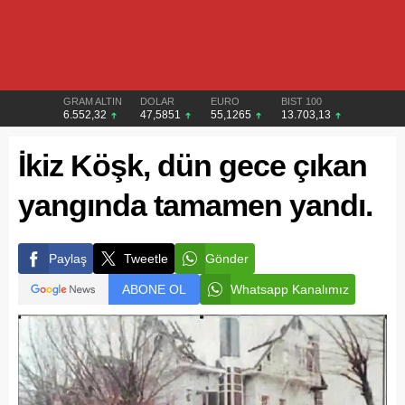
GRAM ALTIN
DOLAR
EURO
BIST 100
6.552,32
47,5851
55,1265
13.703,13
İkiz Köşk, dün gece çıkan
yangında tamamen yandı.
Paylaş
Tweetle
Gönder
ABONE OL
Whatsapp Kanalımız