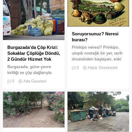
Soruyorsunuz? Neresi
burası?
Prinkipo neresi? Prinkipo,
Burgazada’da Çöp Krizi:
utopik nostaljik bir yer, tarih
Sokaklar Çöplüğe Döndü,
öncesinden başlayan, eski
2 Gündür Hizmet Yok
Yunan, Roma, Bizans,
Burgazada, güne çevre
0
Haluk Direskeneli
Osmanlı dönemlerini
kirliliği ve çöp dağlarıyla
kapsayan, Cumhuriyet’in ilk
uyandı. Adanın kalbi sayılan
0
Ada Gazetesi
yıllarını 60’ları 70’leri içine
çarşı caddesi ve
alan 80’lerin başında biten
restoranların bulunduğu
bir dönem, bir zaman ve bir
bölgedeki arka sokaklarda
mekân. Prinkipo posta
biriken çöpler, hem çevre
kartlarında var, kitaplarda,
sakinlerini hem de adaya
pullarda, sergilerde,
gelen turistleri isyan ettirdi.
kataloglarda, miladdan
Sabah saatlerinde
Önce Roma belgelerinde
kaydedilen görüntüler,
var, miladdan sonra
Burgazada’ya yakışmayan