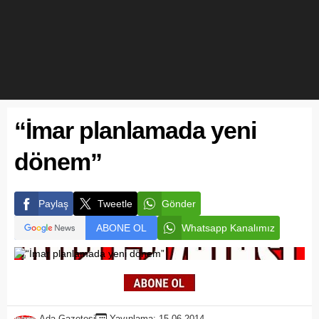
“İmar planlamada yeni
dönem”
Paylaş
Tweetle
Gönder
ABONE OL
Whatsapp Kanalımız
Ada Gazetesi
Yayınlama: 15.06.2014