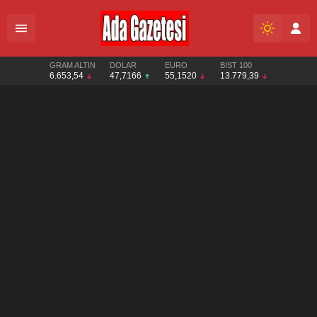
GRAM ALTIN
DOLAR
EURO
BIST 100
6.653,54
47,7166
55,1520
13.779,39