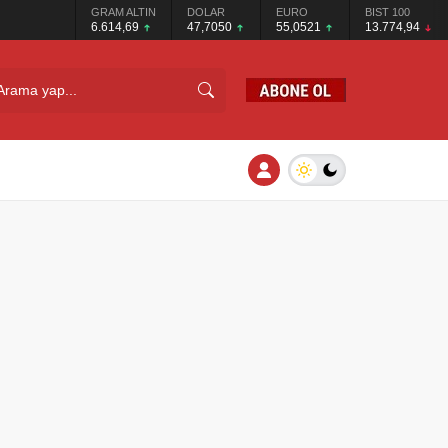
GRAM ALTIN
DOLAR
EURO
BIST 100
6.614,69
47,7050
55,0521
13.774,94