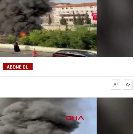
A
+
A
-