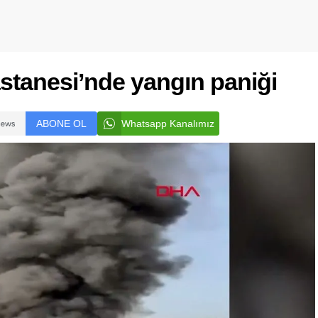
stanesi’nde yangın paniği
ABONE OL
Whatsapp Kanalımız