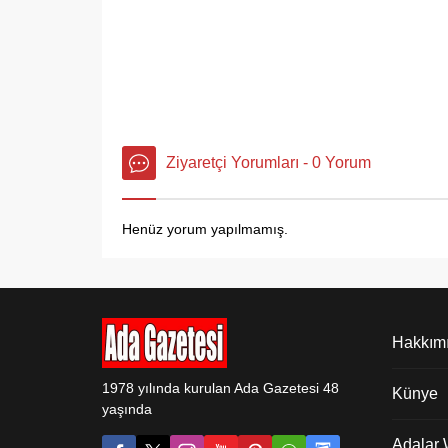
Ziyaretçi Yorumları - 0 Yorum
Henüz yorum yapılmamış.
Hakkım
1978 yılında kurulan Ada Gazetesi 48
Künye
yaşında
Adalar