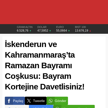
GRAM ALTIN
DOLAR
EURO
BIST 100
6.528,76
47,5952
55,0664
13.676,19
İskenderun ve
Kahramanmaraş’ta
Ramazan Bayramı
Coşkusu: Bayram
Kortejine Davetlisiniz!
Paylaş
Tweetle
Gönder