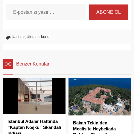
ABONE OL
#adalar
,
#kiralık konut
Benzer Konular
İstanbul Adalar Hattında
Bakan Tekin’den
“Kaptan Köşkü” Skandalı
Meclis’te Heybeliada
İddiası