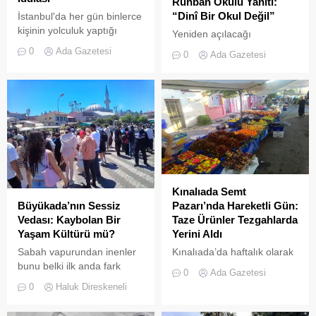
Ruhban Okulu Yanıtı:
“Dinî Bir Okul Değil”
İstanbul'da her gün binlerce
kişinin yolculuk yaptığı
Yeniden açılacağı
Adalar hattında kaydedilen
iddialarıyla son dönemde
0
Ada Gazetesi
0
Ada Gazetesi
görüntüler "bu kadarına da
kamuoyunda sıkça tartışılan
pes" dedirtti
Heybeliada Ruhban Okulu,
TBMM gündemine taşındı
Kınalıada Semt
Büyükada’nın Sessiz
Pazarı’nda Hareketli Gün:
Vedası: Kaybolan Bir
Taze Ürünler Tezgahlarda
Yaşam Kültürü mü?
Yerini Aldı
Sabah vapurundan inenler
Kınalıada’da haftalık olarak
bunu belki ilk anda fark
kurulan semt pazarı, ada
0
Ada Gazetesi
etmeyebilir. Ama
sakinleri ve ziyaretçilerin
0
Haluk Direskeneli
Büyükada’yı elli, altmış yıldır
katılımıyla her zamanki
tanıyanlar bilir; adanın sesi
canlılığına ulaştı.