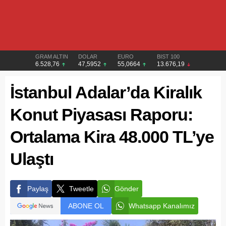
GRAM ALTIN
DOLAR
EURO
BIST 100
6.528,76
47,5952
55,0664
13.676,19
İstanbul Adalar’da Kiralık
Konut Piyasası Raporu:
Ortalama Kira 48.000 TL’ye
Ulaştı
Paylaş
Tweetle
Gönder
ABONE OL
Whatsapp Kanalımız