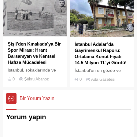
ve adımları değişti
Şişli’den Kınalıada’ya Bir
İstanbul Adalar’da
Spor Mirası: Hrant
Gayrimenkul Raporu:
Barsamyan ve Kentsel
Ortalama Konut Fiyatı
Hafıza Mücadelesi
14.5 Milyon TL’yi Gördü!
İstanbul, sokaklarında ve
İstanbul'un en gözde ve
yeşil sahalarında
tarihi lokasyonlarından biri
0
Şükrü Abanoz
0
Ada Gazetesi
yüzyıllardır biriktirdiği çok
olan Adalar ilçesinde,
kültürlü mirasıyla yaşayan
gayrimenkul piyasasındaki
devasa bir hafıza
hareketlilik dikkat çekiyor.
Bir Yorum Yazın
mekânıdır.
Yorum yapın