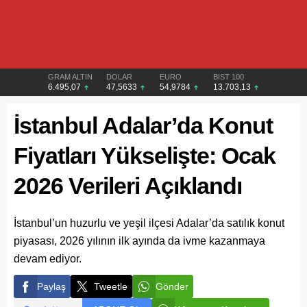
GRAM ALTIN
DOLAR
EURO
BIST 100
6.495,07
47,5633
54,9784
13.703,13
İstanbul Adalar’da Konut
Fiyatları Yükselişte: Ocak
2026 Verileri Açıklandı
İstanbul’un huzurlu ve yeşil ilçesi Adalar’da satılık konut
piyasası, 2026 yılının ilk ayında da ivme kazanmaya
devam ediyor.
Paylaş
Tweetle
Gönder