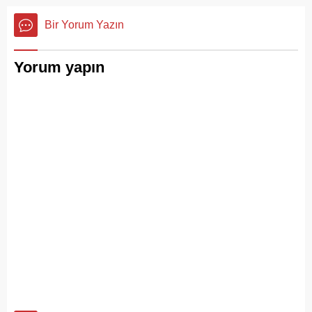
görüntüleri pes dedirtti.
değil; Adalar ile kent
Sanılanın aksine bu çöpler
Bir Yorum Yazın
merkezi arasında kurulan
duyarsız vatandaşlar
tıkır tıkır işleyen, prestijli ve
tarafından değil; İBB, İSTAÇ
konforlu güvenli bir yaşam
ve Adalar Belediyesi eliyle
Yorum yapın
ritmiydi.
doğanın ortasına dökülüyor