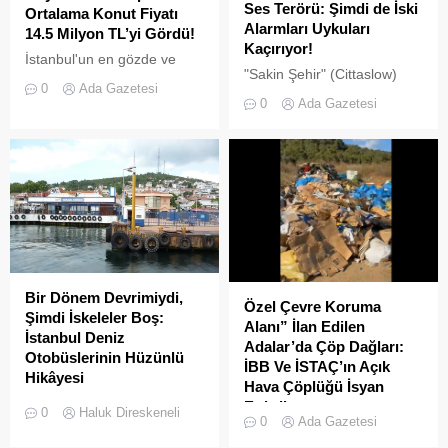
Ses Terörü: Şimdi de İski
Ortalama Konut Fiyatı
Alarmları Uykuları
14.5 Milyon TL’yi Gördü!
Kaçırıyor!
İstanbul'un en gözde ve
"Sakin Şehir" (Cittaslow)
tarihi lokasyonlarından biri
0
Ada Gazetesi
adayı olan İstanbul’un incisi
olan Adalar ilçesinde,
0
Ada Gazetesi
Adalar'da gürültü kirliliği
gayrimenkul piyasasındaki
bitmek bilmiyor.
hareketlilik dikkat çekiyor.
Bir Dönem Devrimiydi,
Özel Çevre Koruma
Şimdi İskeleler Boş:
Alanı” İlan Edilen
İstanbul Deniz
Adalar’da Çöp Dağları:
Otobüslerinin Hüzünlü
İBB Ve İSTAÇ’ın Açık
Hikâyesi
Hava Çöplüğü İsyan
2000’li yılların başında
Ettirdi
0
Haluk Direskeneli
0
Ada Gazetesi
İstanbul’da deniz ulaşımı,
Adalar'da çekilen çöp
sadece bir seyahat aracı