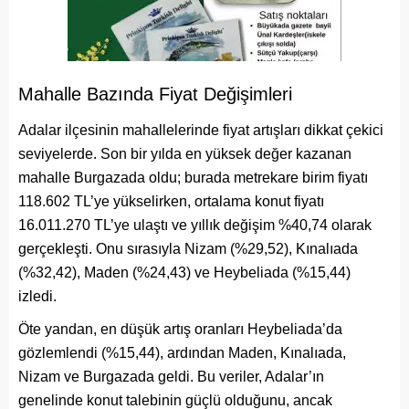
Mahalle Bazında Fiyat Değişimleri
Adalar ilçesinin mahallelerinde fiyat artışları dikkat çekici
seviyelerde. Son bir yılda en yüksek değer kazanan
mahalle Burgazada oldu; burada metrekare birim fiyatı
118.602 TL’ye yükselirken, ortalama konut fiyatı
16.011.270 TL’ye ulaştı ve yıllık değişim %40,74 olarak
gerçekleşti. Onu sırasıyla Nizam (%29,52), Kınalıada
(%32,42), Maden (%24,43) ve Heybeliada (%15,44)
izledi.
Öte yandan, en düşük artış oranları Heybeliada’da
gözlemlendi (%15,44), ardından Maden, Kınalıada,
Nizam ve Burgazada geldi. Bu veriler, Adalar’ın
genelinde konut talebinin güçlü olduğunu, ancak