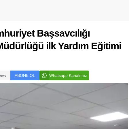
huriyet Başsavcılığı
Müdürlüğü ilk Yardım Eğitimi
ABONE OL
Whatsapp Kanalımız