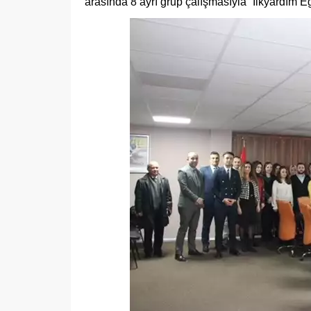
arasında 8 ayrı grup çalışmasıyla “İlkyardım E