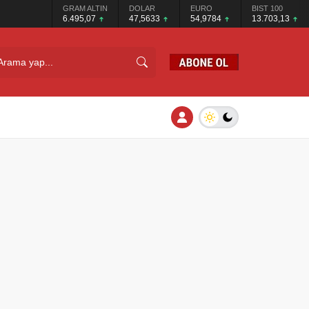
GRAM ALTIN
DOLAR
EURO
BIST 100
6.495,07
47,5633
54,9784
13.703,13