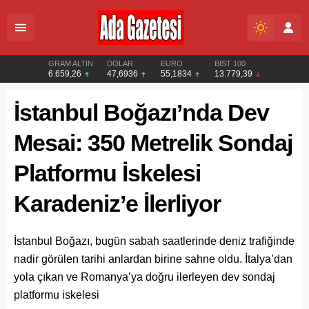
GRAM ALTIN
DOLAR
EURO
BIST 100
6.659,26
47,6936
55,1834
13.779,39
İstanbul Boğazı’nda Dev
Mesai: 350 Metrelik Sondaj
Platformu İskelesi
Karadeniz’e İlerliyor
İstanbul Boğazı, bugün sabah saatlerinde deniz trafiğinde
nadir görülen tarihi anlardan birine sahne oldu. İtalya’dan
yola çıkan ve Romanya’ya doğru ilerleyen dev sondaj
platformu iskelesi