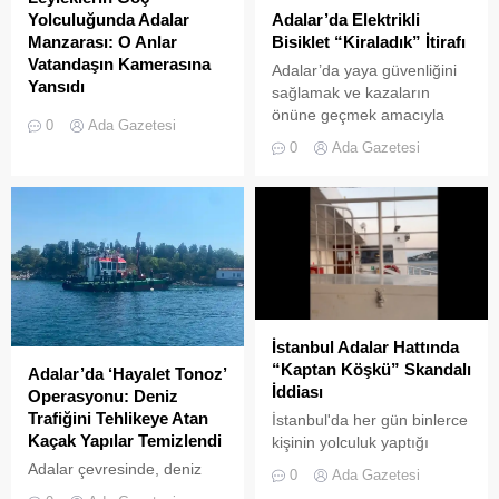
Adalar’da Elektrikli
Yolculuğunda Adalar
Bisiklet “Kiraladık” İtirafı
Manzarası: O Anlar
Vatandaşın Kamerasına
Adalar’da yaya güvenliğini
Yansıdı
sağlamak ve kazaların
önüne geçmek amacıyla
Sonbahar göçüne başlayan
0
Ada Gazetesi
getirilen “elektrikli bisiklet
leylek sürülerinin Adalar
0
Ada Gazetesi
kiralama yasağı” adeta hiçe
semalarında uzun yolculuğu
sayılıyor. Kameralara
devam ediyor. Göçmen
yansıyan son görüntüler,
kuşların en önemli geçiş
yasağın delindiğini ve
güzergahlarından biri olan
denetimlerin yetersiz
İstanbul’da, yüzlerce
kaldığını bir kez daha gözler
leyleğin Adalar
önüne serdi. Adalar’da
semalarındaki süzülüşü cep
UKOME (Ulaşım
telefonu kameralarına
Koordinasyon Merkezi)
yansıdı. Marmara Denizi ve
İstanbul Adalar Hattında
kararları doğrultusunda
İstanbul silüeti eşliğinde
“Kaptan Köşkü” Skandalı
Adalar’da ‘Hayalet Tonoz’
ticari amaçlı elektrikli bisiklet
gökyüzünde süzülen
İddiası
Operasyonu: Deniz
ve scooter kiralama
devasa leylek sürüsü,
Trafiğini Tehlikeye Atan
İstanbul'da her gün binlerce
faaliyetleri yasaklanmış
izleyenlere adeta görsel bir
Kaçak Yapılar Temizlendi
kişinin yolculuk yaptığı
durumda....
şölen sundu. Sürüler
Adalar hattında kaydedilen
Adalar çevresinde, deniz
halinde termal hava...
0
Ada Gazetesi
görüntüler "bu kadarına da
trafiğini tehlikeye sokan ve