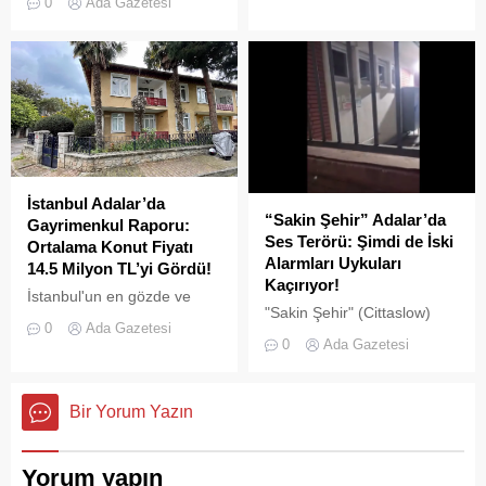
0
Ada Gazetesi
pes" dedirtti
çevre kirliliğine neden olan
usulsüz tonozlara yönelik
geniş çaplı bir temizlik ve
denetim operasyonu
gerçekleştirildi.
İstanbul Adalar’da
“Sakin Şehir” Adalar’da
Gayrimenkul Raporu:
Ses Terörü: Şimdi de İski
Ortalama Konut Fiyatı
Alarmları Uykuları
14.5 Milyon TL’yi Gördü!
Kaçırıyor!
İstanbul'un en gözde ve
"Sakin Şehir" (Cittaslow)
tarihi lokasyonlarından biri
0
Ada Gazetesi
adayı olan İstanbul’un incisi
olan Adalar ilçesinde,
0
Ada Gazetesi
Adalar'da gürültü kirliliği
gayrimenkul piyasasındaki
bitmek bilmiyor.
hareketlilik dikkat çekiyor.
Bir Yorum Yazın
Yorum yapın