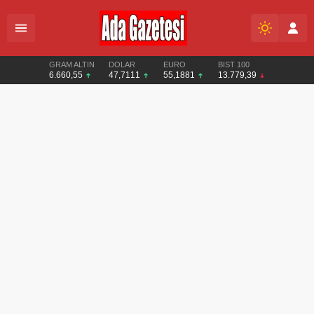
GRAM ALTIN
DOLAR
EURO
BIST 100
6.660,55
47,7111
55,1881
13.779,39