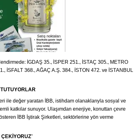
ğerlendirmede: İGDAŞ 35., İSPER 251., İSTAÇ 305., METRO
., İSFALT 368., AĞAÇ A.Ş. 384., İSTON 472. ve İSTANBUL
I TUTUYORLAR
tleri ile değer yaratan İBB, istihdam olanaklarıyla sosyal ve
li katkılar sunuyor. Ulaşımdan enerjiye, konuttan çevre
gösteren İBB İştirak Şirketleri, sektörlerine yön verme
 ÇEKİYORUZ’