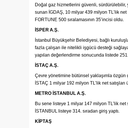
Doğal gaz hizmetlerini güvenli, sürdürülebilir,
sunan İGDAŞ, 10 milyar 439 milyon TL’lik net
FORTUNE 500 sıralamasının 35’incisi oldu.
İSPER A.Ş.
İstanbul Büyükşehir Belediyesi, bağlı kuruluşl
fazla çalışan ile nitelikli işgücü desteği sağl
yapılan değerlendirme sonucunda listede 251.
İSTAÇ A.Ş.
Çevre yönetimine bütünsel yaklaşımla özgün çö
İSTAÇ 1 milyar 192 milyon TL’lik net satışları
METRO İSTANBUL A.Ş.
Bu sene listeye 1 milyar 147 milyon TL’lik n
İSTANBUL listeye 314. sıradan giriş yaptı.
KİPTAŞ