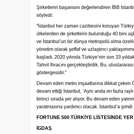
Şirketlerin başarısını değerlendiren İBB İstan
söyledi:
“İstanbul her zaman cazibesini koruyan Türkiy
ülkelerden de şirketlerin bulunduğu 40 bini aşkı
ve İstanbul’un bir dünya metropolü olma özelliği
yönetim olarak şeffaf ve uzlaştırıcı yaklaşımı
başladı. 2020 yılında Türkiye’nin son 33 yıld
Tahvil İhracını gerçekleştirdik. Bu, uluslarar
göstergesidir.”
Devam eden metro inşaatlarına dikkat çeken Önbil
devam ettiği İstanbul, ‘Aynı anda en fazla rayl
birinci sırada yer alıyor. Bu devam eden yatı
yaratmasına yardımcı olacak. İstanbul’a şimdi 
FORTUNE 500 TÜRKİYE LİSTESİNDE YER
İGDAŞ