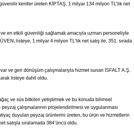
 güvenilir kentler üreten KİPTAŞ, 1 milyar 134 milyon TL’lik net
i ve en etkili güvenliği sağlamak amacıyla uzman personeliyle
EN, listeye, 1 milyar 4 milyon TL’lik net satış ile, 351. sırada
atuvar ve geri dönüşüm çalışmalarıyla hizmet sunan İSFALT A.Ş.
larak listeye dahil oldu.
ağaç ve süs bitkileri yetiştirmek ve bu konuda bilimsel
e peyzaj çalışmalarının projelendirilmesi ve uygulanması
 ihtiyaç duyulan peyzaj ürünlerini üreten, bu ürün ve hizmetlerin
net satışla sıralamada 384’üncü oldu.