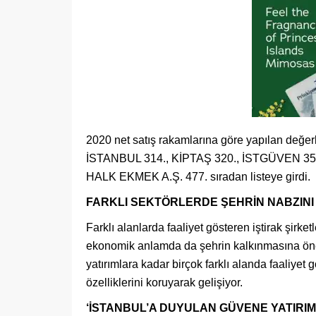
2020 net satış rakamlarına göre yapılan de
İSTANBUL 314., KİPTAŞ 320., İSTGÜVEN 351
HALK EKMEK A.Ş. 477. sıradan listeye girdi.
FARKLI SEKTÖRLERDE ŞEHRİN NABZIN
Farklı alanlarda faaliyet gösteren iştirak şirke
ekonomik anlamda da şehrin kalkınmasına önem
yatırımlara kadar birçok farklı alanda faaliyet 
özelliklerini koruyarak gelişiyor.
‘İSTANBUL’A DUYULAN GÜVENE YATIRIM