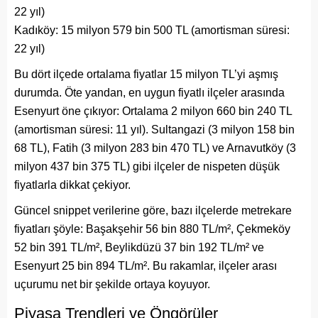
22 yıl)
Kadıköy: 15 milyon 579 bin 500 TL (amortisman süresi:
22 yıl)
Bu dört ilçede ortalama fiyatlar 15 milyon TL’yi aşmış
durumda. Öte yandan, en uygun fiyatlı ilçeler arasında
Esenyurt öne çıkıyor: Ortalama 2 milyon 660 bin 240 TL
(amortisman süresi: 11 yıl). Sultangazi (3 milyon 158 bin
68 TL), Fatih (3 milyon 283 bin 470 TL) ve Arnavutköy (3
milyon 437 bin 375 TL) gibi ilçeler de nispeten düşük
fiyatlarla dikkat çekiyor.
Güncel snippet verilerine göre, bazı ilçelerde metrekare
fiyatları şöyle: Başakşehir 56 bin 880 TL/m², Çekmeköy
52 bin 391 TL/m², Beylikdüzü 37 bin 192 TL/m² ve
Esenyurt 25 bin 894 TL/m². Bu rakamlar, ilçeler arası
uçurumu net bir şekilde ortaya koyuyor.
Piyasa Trendleri ve Öngörüler