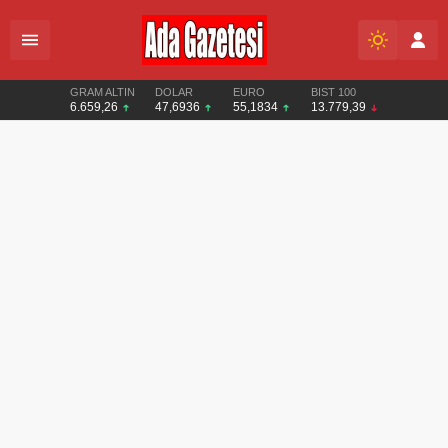
GRAM ALTIN
DOLAR
EURO
BIST 100
6.659,26
47,6936
55,1834
13.779,39