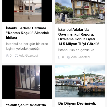
denetim operasyonu
yasağın delindiğini ve
gerçekleştirildi.
denetimlerin yetersiz
kaldığını bir kez daha gözler
önüne serdi. Adalar’da
UKOME (Ulaşım
Koordinasyon Merkezi)
İstanbul Adalar Hattında
İstanbul Adalar’da
kararları doğrultusunda
“Kaptan Köşkü” Skandalı
Gayrimenkul Raporu:
ticari amaçlı elektrikli bisiklet
İddiası
Ortalama Konut Fiyatı
ve scooter kiralama
İstanbul'da her gün binlerce
14.5 Milyon TL’yi Gördü!
faaliyetleri yasaklanmış
kişinin yolculuk yaptığı
durumda....
İstanbul'un en gözde ve
Adalar hattında kaydedilen
tarihi lokasyonlarından biri
0
Ada Gazetesi
0
Ada Gazetesi
görüntüler "bu kadarına da
olan Adalar ilçesinde,
pes" dedirtti
gayrimenkul piyasasındaki
hareketlilik dikkat çekiyor.
Bir Dönem Devrimiydi,
“Sakin Şehir” Adalar’da