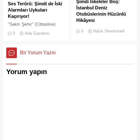
Şimdi İskeleler Boş:
Ses Terörü: Şimdi de İski
İstanbul Deniz
Alarmları Uykuları
Otobüslerinin Hüzünlü
Kaçırıyor!
Hikâyesi
"Sakin Şehir" (Cittaslow)
2000’li yılların başında
adayı olan İstanbul’un incisi
0
Haluk Direskeneli
0
Ada Gazetesi
İstanbul’da deniz ulaşımı,
Adalar'da gürültü kirliliği
sadece bir seyahat aracı
bitmek bilmiyor.
değil; Adalar ile kent
Bir Yorum Yazın
merkezi arasında kurulan
tıkır tıkır işleyen, prestijli ve
konforlu güvenli bir yaşam
Yorum yapın
ritmiydi.