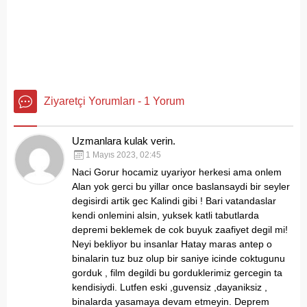
Ziyaretçi Yorumları - 1 Yorum
Uzmanlara kulak verin.
1 Mayıs 2023, 02:45
Naci Gorur hocamiz uyariyor herkesi ama onlem
Alan yok gerci bu yillar once baslansaydi bir seyler
degisirdi artik gec Kalindi gibi ! Bari vatandaslar
kendi onlemini alsin, yuksek katli tabutlarda
depremi beklemek de cok buyuk zaafiyet degil mi!
Neyi bekliyor bu insanlar Hatay maras antep o
binalarin tuz buz olup bir saniye icinde coktugunu
gorduk , film degildi bu gorduklerimiz gercegin ta
kendisiydi. Lutfen eski ,guvensiz ,dayaniksiz ,
binalarda yasamaya devam etmeyin. Deprem