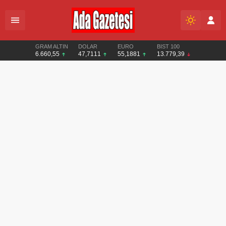
GRAM ALTIN
DOLAR
EURO
BIST 100
6.660,55
47,7111
55,1881
13.779,39