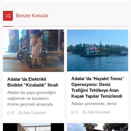
Benzer Konular
Adalar’da ‘Hayalet Tonoz’
Adalar’da Elektrikli
Operasyonu: Deniz
Bisiklet “Kiraladık” İtirafı
Trafiğini Tehlikeye Atan
Adalar’da yaya güvenliğini
Kaçak Yapılar Temizlendi
sağlamak ve kazaların
Adalar çevresinde, deniz
önüne geçmek amacıyla
trafiğini tehlikeye sokan ve
getirilen “elektrikli bisiklet
0
Ada Gazetesi
0
Ada Gazetesi
çevre kirliliğine neden olan
kiralama yasağı” adeta hiçe
usulsüz tonozlara yönelik
sayılıyor. Kameralara
geniş çaplı bir temizlik ve
yansıyan son görüntüler,