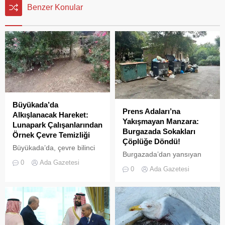
Benzer Konular
Büyükada’da
Prens Adaları’na
Alkışlanacak Hareket:
Yakışmayan Manzara:
Lunapark Çalışanlarından
Burgazada Sokakları
Örnek Çevre Temizliği
Çöplüğe Döndü!
Büyükada’da, çevre bilinci
Burgazada’dan yansıyan
ve doğa sevgisi adına
0
Ada Gazetesi
son görüntüler pes dedirtti.
yüzleri güldüren bir olay
0
Ada Gazetesi
Adanın sokaklarında dağ
yaşandı. Adanın önemli
gibi biriken çöpler, plastik
cazibe merkezlerinden biri
kasalar ve tahta paletler
olan Lunapark (Birlik
hem ada sakinlerini hem de
Meydanı) bölgesindeki
ziyaretçileri isyan ettirdi.
çalışanlar, kendi
Sokaklar Hurdalığı Andırıyor