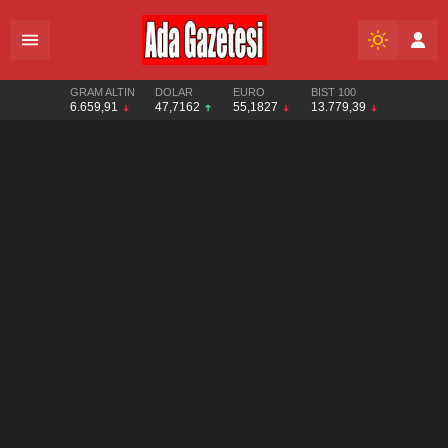
GRAM ALTIN
DOLAR
EURO
BIST 100
6.659,91
47,7162
55,1827
13.779,39