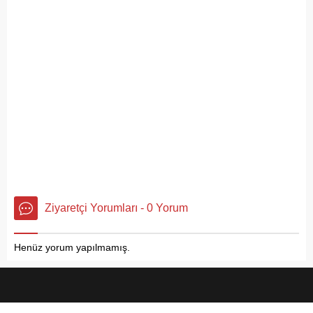
görüntüler, çevre sağlığı
açısından tehlike çanlarının
çaldığını gösteriyor. Çöpler
Konteynerlere Sığmıyor,...
Ziyaretçi Yorumları - 0 Yorum
Henüz yorum yapılmamış.