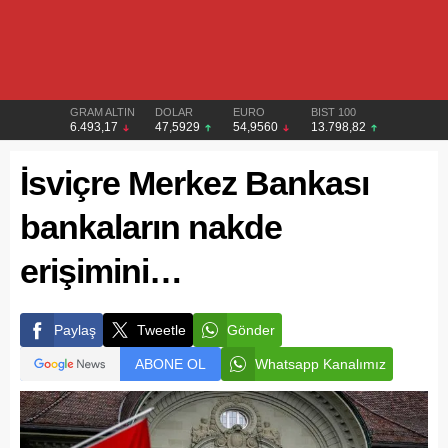
GRAM ALTIN
DOLAR
EURO
BIST 100
6.493,17
47,5929
54,9560
13.798,82
İsviçre Merkez Bankası
bankaların nakde
erişimini…
Paylaş
Tweetle
Gönder
ABONE OL
Whatsapp Kanalımız