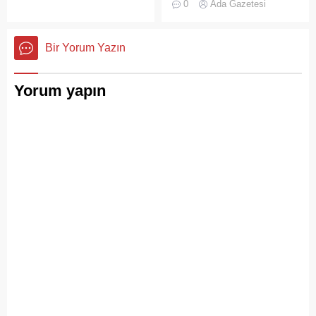
olan Adalar ilçesinde,
0
Ada Gazetesi
Adalar'da gürültü kirliliği
gayrimenkul piyasasındaki
bitmek bilmiyor.
hareketlilik dikkat çekiyor.
Bir Yorum Yazın
Yorum yapın