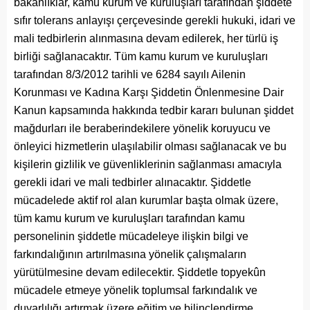
bakanlıklar, kamu kurum ve kuruluşları tarafından şiddete
sıfır tolerans anlayışı çerçevesinde gerekli hukuki, idari ve
mali tedbirlerin alınmasına devam edilerek, her türlü iş
birliği sağlanacaktır. Tüm kamu kurum ve kuruluşları
tarafından 8/3/2012 tarihli ve 6284 sayılı Ailenin
Korunması ve Kadına Karşı Şiddetin Önlenmesine Dair
Kanun kapsamında hakkında tedbir kararı bulunan şiddet
mağdurları ile beraberindekilere yönelik koruyucu ve
önleyici hizmetlerin ulaşılabilir olması sağlanacak ve bu
kişilerin gizlilik ve güvenliklerinin sağlanması amacıyla
gerekli idari ve mali tedbirler alınacaktır. Şiddetle
mücadelede aktif rol alan kurumlar başta olmak üzere,
tüm kamu kurum ve kuruluşları tarafından kamu
personelinin şiddetle mücadeleye ilişkin bilgi ve
farkındalığının artırılmasına yönelik çalışmaların
yürütülmesine devam edilecektir. Şiddetle topyekûn
mücadele etmeye yönelik toplumsal farkındalık ve
duyarlılığı artırmak üzere eğitim ve bilinçlendirme