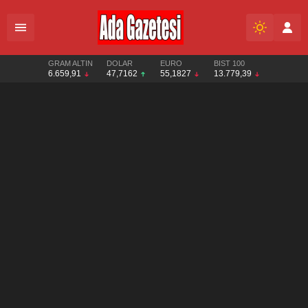
GRAM ALTIN
DOLAR
EURO
BIST 100
6.659,91
47,7162
55,1827
13.779,39