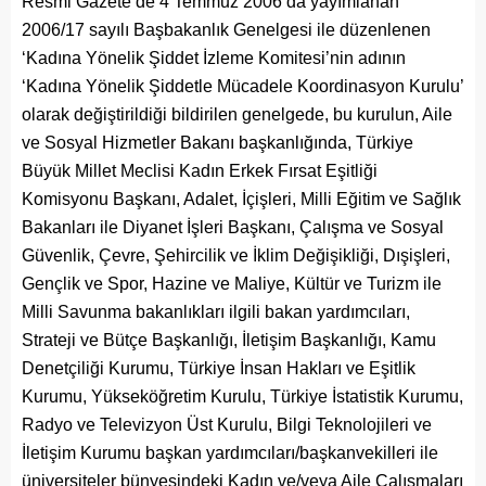
Resmi Gazete’de 4 Temmuz 2006’da yayımlanan
2006/17 sayılı Başbakanlık Genelgesi ile düzenlenen
‘Kadına Yönelik Şiddet İzleme Komitesi’nin adının
‘Kadına Yönelik Şiddetle Mücadele Koordinasyon Kurulu’
olarak değiştirildiği bildirilen genelgede, bu kurulun, Aile
ve Sosyal Hizmetler Bakanı başkanlığında, Türkiye
Büyük Millet Meclisi Kadın Erkek Fırsat Eşitliği
Komisyonu Başkanı, Adalet, İçişleri, Milli Eğitim ve Sağlık
Bakanları ile Diyanet İşleri Başkanı, Çalışma ve Sosyal
Güvenlik, Çevre, Şehircilik ve İklim Değişikliği, Dışişleri,
Gençlik ve Spor, Hazine ve Maliye, Kültür ve Turizm ile
Milli Savunma bakanlıkları ilgili bakan yardımcıları,
Strateji ve Bütçe Başkanlığı, İletişim Başkanlığı, Kamu
Denetçiliği Kurumu, Türkiye İnsan Hakları ve Eşitlik
Kurumu, Yükseköğretim Kurulu, Türkiye İstatistik Kurumu,
Radyo ve Televizyon Üst Kurulu, Bilgi Teknolojileri ve
İletişim Kurumu başkan yardımcıları/başkanvekilleri ile
üniversiteler bünyesindeki Kadın ve/veya Aile Çalışmaları