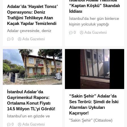
kararları doğrultusunda
İstanbul silüeti eşliğinde
“Kaptan Köşkü” Skandalı
Adalar’da ‘Hayalet Tonoz’
ticari amaçlı elektrikli bisiklet
gökyüzünde süzülen
İddiası
Operasyonu: Deniz
ve scooter kiralama
devasa leylek sürüsü,
Trafiğini Tehlikeye Atan
İstanbul'da her gün binlerce
faaliyetleri yasaklanmış
izleyenlere adeta görsel bir
Kaçak Yapılar Temizlendi
kişinin yolculuk yaptığı
durumda....
şölen sundu. Sürüler
Adalar hattında kaydedilen
Adalar çevresinde, deniz
halinde termal hava...
0
Ada Gazetesi
görüntüler "bu kadarına da
trafiğini tehlikeye sokan ve
0
Ada Gazetesi
pes" dedirtti
çevre kirliliğine neden olan
usulsüz tonozlara yönelik
geniş çaplı bir temizlik ve
denetim operasyonu
gerçekleştirildi.
İstanbul Adalar’da
“Sakin Şehir” Adalar’da
Gayrimenkul Raporu:
Ses Terörü: Şimdi de İski
Ortalama Konut Fiyatı
Alarmları Uykuları
14.5 Milyon TL’yi Gördü!
Kaçırıyor!
İstanbul'un en gözde ve
"Sakin Şehir" (Cittaslow)
tarihi lokasyonlarından biri
0
Ada Gazetesi
adayı olan İstanbul’un incisi