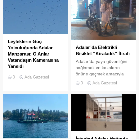
Leyleklerin Göç
Adalar’da Elektrikli
Yolculuğunda Adalar
Bisiklet “Kiraladık” İtirafı
Manzarası: O Anlar
Vatandaşın Kamerasına
Adalar’da yaya güvenliğini
Yansıdı
sağlamak ve kazaların
önüne geçmek amacıyla
Sonbahar göçüne başlayan
0
Ada Gazetesi
getirilen “elektrikli bisiklet
leylek sürülerinin Adalar
0
Ada Gazetesi
kiralama yasağı” adeta hiçe
semalarında uzun yolculuğu
sayılıyor. Kameralara
devam ediyor. Göçmen
yansıyan son görüntüler,
kuşların en önemli geçiş
yasağın delindiğini ve
güzergahlarından biri olan
denetimlerin yetersiz
İstanbul’da, yüzlerce
kaldığını bir kez daha gözler
leyleğin Adalar
önüne serdi. Adalar’da
semalarındaki süzülüşü cep
UKOME (Ulaşım
telefonu kameralarına
Koordinasyon Merkezi)
yansıdı. Marmara Denizi ve
İstanbul Adalar Hattında