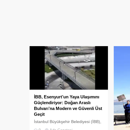
İBB, Esenyurt’un Yaya Ulaşımını
Güçlendiriyor: Doğan Araslı
Bulvarı’na Modern ve Güvenli Üst
Geçit
İstanbul Büyükşehir Belediyesi (İBB),
kent genelinde başlattığı eski ve riskli