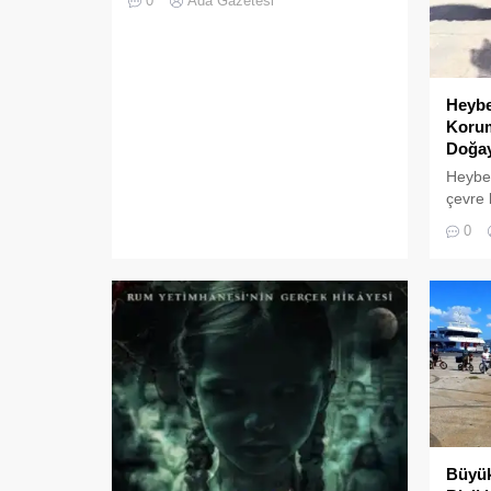
0
Ada Gazetesi
yaya üst geçitlerini yenileme
çalışmalarına Esenyurt’ta devam
ediyor. İBB Fen İşleri Daire
Başkanlığı, Doğan Araslı Bulvarı
üzerinde, vatandaşların yoğun talebi
Heybe
üzerine hem depreme dayanıklı hem
Korum
de engelli erişimine uygun modern bir
Doğay
yaya üst geçidi inşa ediyor.
Heybel
Esenyurt’un en işlek arterlerinden...
çevre 
için di
0
“Deniz
bir ar
Heybel
sahill
yürüyü
Kirlete
“Deniz
Kirleni
pankart
Büyük