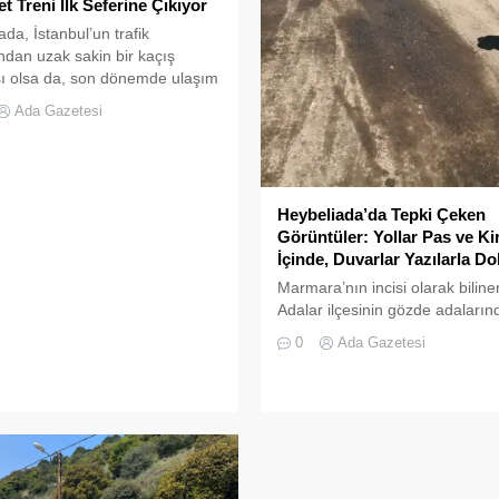
et Treni İlk Seferine Çıkıyor
da, İstanbul’un trafik
dan uzak sakin bir kaçış
ı olsa da, son dönemde ulaşım
arıyla gündemde.
Ada Gazetesi
URK’ün haberine göre,
ların kaldırılmasının ardından
ılan ve ada sakinlerinin
büs” olarak adlandırdığı
elektrikli minibüsler, dar yollara
Heybeliada’da Tepki Çeken
anın huzurlu dokusuna
Görüntüler: Yollar Pas ve Ki
zluğuyla eleştiriliyor. Ayrıca,
İçinde, Duvarlar Yazılarla Do
laşan bisiklet kullanımıyla artan
Marmara’nın incisi olarak biline
e denetimsizlik sorunları da...
Adalar ilçesinin gözde adaların
Heybeliada’da, özellikle Adalar
0
Ada Gazetesi
Belediyesi’nin hizmet noktaları
birinin çevresindeki yolların ve
duvarların bakımsız hali, ada
sakinlerinin tepkisini çekiyor.
Vatandaşlar tarafından görüntü
yollardaki pas, kir, yağ lekeleri 
duvarlardaki yazılar, adanın do