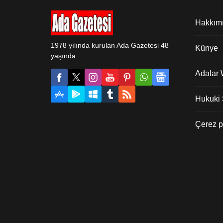
şeridi
açalım: Büyükada Gülistan Caddesi
üzerinde daha önce LİDO restoranın
Hakkım
bulunduğu alan,...
1978 yılında kurulan Ada Gazetesi 48
Künye
yaşında
Adalar
Hukuki Ş
Çerez po