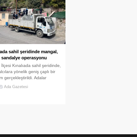
güzelliğiyle çelişen bir manzara
oluşturuyor. Heybeliadalılar, öze
belediyenin “kapak atma yeri”
olarak...
ıada sahil şeridinde mangal,
 sandalye operasyonu
 İlçesi Kınalıada sahil şeridinde,
cılara yönelik geniş çaplı bir
m gerçekleştirildi. Adalar
yesi Zabıta Müdürlüğü, İBB
Ada Gazetesi
 Daire Başkanlığı ve Adalar İlçe
t Müdürlüğü ekiplerinin
aşa yürüttüğü operasyonda,
eki düzensiz kullanıma son
 amacıyla çeşitli malzemeler
dı. Adalar’da Mangal
elerine El Konuldu Adalar
’ne bağlı Kınalıada sahil