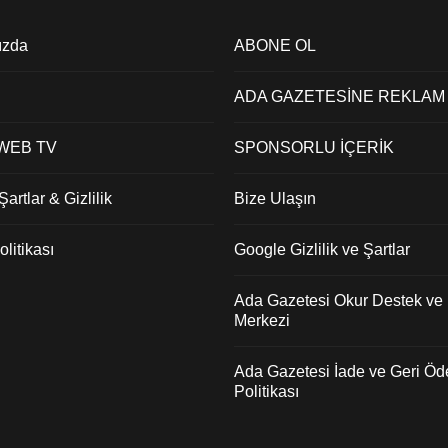
nde, çevre...
ızda
ABONE OL
ADA GAZETESİNE REKLAM
 WEB TV
SPONSORLU İÇERİK
artlar & Gizlilik
Bize Ulaşın
litikası
Google Gizlilik ve Şartlar
Ada Gazetesi Okur Destek ve İ
Merkezi
Ada Gazetesi İade ve Geri Ö
Politikası