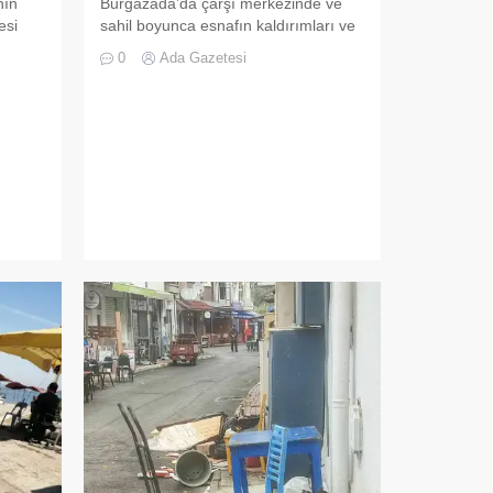
nın
Burgazada’da çarşı merkezinde ve
esi
sahil boyunca esnafın kaldırımları ve
yolları ahşapla kaplayarak
0
Ada Gazetesi
zin
dükkanlarını genişletmesi ada
sakinlerinin tepkisini çekiyor. Özellikle
üne
restoranların ve yeni açılan bir barın,
lara
kaldırımların ötesine geçerek yolları
lara
da ahşap platformlarla kaplaması
e karşı
tartışma yarattı. İddiaya göre zabıta
lede
ekipleri bu duruma yönelik tutanak
tutmuş, ancak henüz bir sonuç
alınamamış. Ada...