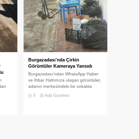
Burgazadası’nda Çirkin
r
Görüntüler Kameraya Yansıdı
lu
Burgazadası’ndan WhatsApp Haber
n
ve İhbar Hattımıza ulaşan görüntüler,
dan
adanın merkezindeki bir sokakta
çevre kirliliğini gözler önüne serdi.
0
Ada Gazetesi
ndan
Vatandaşın kamerasına yansıyan
görüntülerde, terk edilmiş eşyalar ve
çöpler dikkat çekiyor. Kaldırımda eski
bir mavi sandalye, masa, siyah çöp
lenen
poşetleri, boş karton kutular ve bir el
ve
arabası göze çarpıyor. Yol kenarında
ğal
dağınık halde...