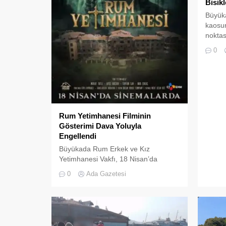
Bisikl
Büyüka
kaosun
noktas
sorunl
0
TIMET
fayton
kullan
“Azman
büyük 
ve ad
Rum Yetimhanesi Filminin
uyumsu
Gösterimi Dava Yoluyla
yaygın
Engellendi
kaza v
Büyükada Rum Erkek ve Kız
Yetimhanesi Vakfı, 18 Nisan’da
vizyona girmesi planlanan “Rum
0
Ada Gazetesi
Yetimhanesi” adlı korku filminin
gösterimini durdurmak için açtığı
dava sonucunda filmin beyazperdeye
yansıması engellendi. Cem Kaymakçı
ve Anastasiya Budakva’nın yönettiği,