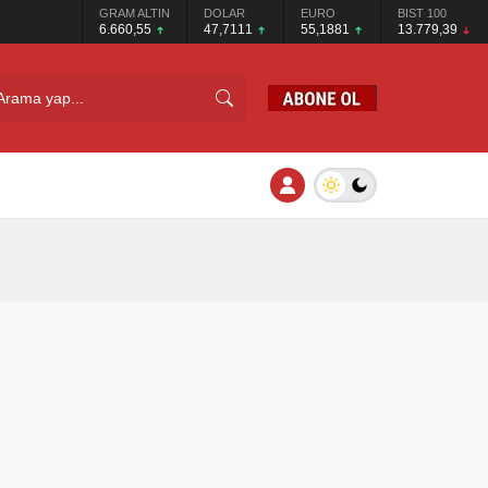
GRAM ALTIN
DOLAR
EURO
BIST 100
6.660,55
47,7111
55,1881
13.779,39