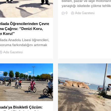
bilinen, pazar ve iaşe motorları
yanaştığı iskelede çökme tehlik
büyüyor. Daha önce iskeledeki
0
Ada Gazetesi
tehlikeye dikkat çeken haberimi
ardından gelen yeni görüntüler,
liada Öğrencilerinden Çevre
durumun vahametini gözler ön
a Çağrısı: “Denizi Koru,
seriyor. İskelenin neredeyse su
ı Koru!”
gömülecek hale geldiği kamera
iada Anadolu Lisesi öğrencileri,
yansırken, her an çökme riskiyl
koruma farkındalığını artırmak
karşıya olduğu belirtiliyor. İske
kkat çekici bir etkinliğe imza attı.
motorların yükleme-boşaltma
Ada Gazetesi
i Koru, Doğayı Koru” sloganıyla
işlemlerine...
aya gelen öğrenci aktivistler,
iada’nın yollarında ve
erinde ellerinde dövizlerle
ş düzenledi. “Deniz Değil
n Pistir”, “Doğanın Çığlığıyız”,
i Koru Doğayı Koru” ve “Deniz
rse Hayat Biter” yazılı
larla...
ada’ya Bisikletli Çözüm: