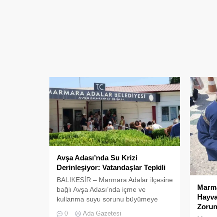
Avşa Adası’nda Su Krizi
Derinleşiyor: Vatandaşlar Tepkili
BALIKESİR – Marmara Adalar ilçesine
Marma
bağlı Avşa Adası’nda içme ve
Hayva
kullanma suyu sorunu büyümeye
Zorun
devam ediyor. Balıkesir Su ve
0
Ada Gazetesi