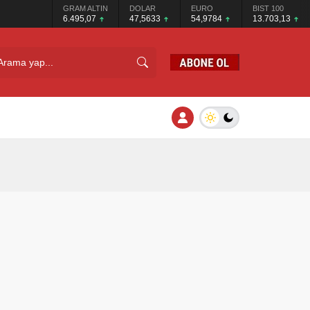
GRAM ALTIN
DOLAR
EURO
BIST 100
6.495,07
47,5633
54,9784
13.703,13