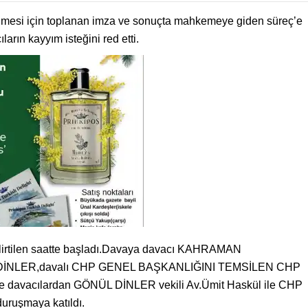
ilmesi için toplanan imza ve sonuçta mahkemeye giden süreç’e
kayyım isteğini red etti.
lirtilen saatte başladı.Davaya davacı KAHRAMAN
NLER,davalı CHP GENEL BAŞKANLIĞINI TEMSİLEN CHP
vacılardan GÖNÜL DİNLER vekili Av.Ümit Haskül ile CHP
ruşmaya katıldı.