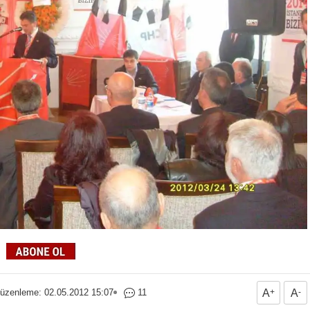
üzenleme: 02.05.2012 15:07
11
A
+
A
-