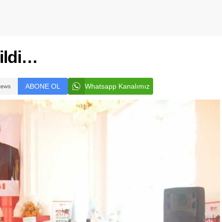
ildi…
ABONE OL
Whatsapp Kanalımız