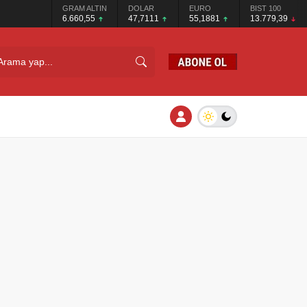
GRAM ALTIN
DOLAR
EURO
BIST 100
6.660,55
47,7111
55,1881
13.779,39