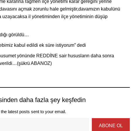
me kararına rağmen ilçe yönetimi karar gereğini yerine
davasını açmak zorunlu hale gelmiştir,davamızın kabulünü
 uzayacaksa il yönetiminden ilçe yönetiminin düşüp
ıldığı görüldü…
bimiz kabul edildi ek süre istiyorum” dedi
n husumet yönünde REDDİNE sair hususların daha sonra
r verildi…(şükrü ABANOZ)
sinden daha fazla şey keşfedin
the latest posts sent to your email.
ABONE OL