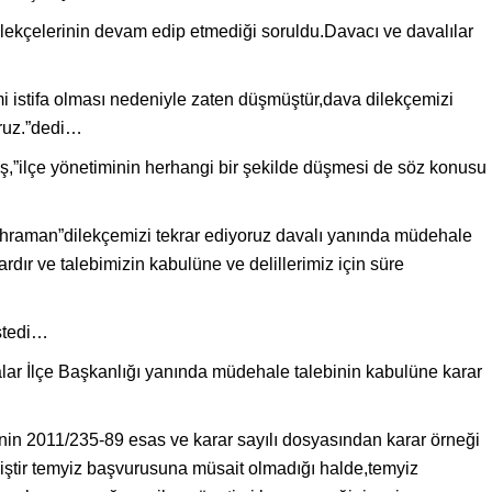
ilekçelerinin devam edip etmediği soruldu.Davacı ve davalılar
mi istifa olması nedeniyle zaten düşmüştür,dava dilekçemizi
oruz.”dedi…
”ilçe yönetiminin herhangi bir şekilde düşmesi de söz konusu
ahraman”dilekçemizi tekrar ediyoruz davalı yanında müdehale
ardır ve talebimizin kabulüne ve delillerimiz için süre
istedi…
 İlçe Başkanlığı yanında müdehale talebinin kabulüne karar
in 2011/235-89 esas ve karar sayılı dosyasından karar örneği
iştir temyiz başvurusuna müsait olmadığı halde,temyiz