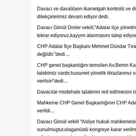
Davacı ve davalıların ikametgah kontrolü ve d
dilekçelerimiz devam ediyor dedi.
Davacı Gönül Dinler vekili;”Adalar ilçe yöneti
tekrar ediyoruz,kayyım atanmasını talep ediy
CHP Adalar İlçe Başkanı Mehmet Dündar Tıraş,
değildir.”dedi…
CHP genel başkanlığını temsilen Av.Berrin K
talebimiz vardır,husumet yönelik itirazlarımız v
verilsin”dedi…
Davacılar müdehale talabinin red edilmesini 
Mahkeme CHP Genel Başkanlığının CHP Adalar
verildi…
Davacı Gönül vekili “Asliye hukuk mahkemesin
sunulmuştur,olaganüstü kongreye karar verilm