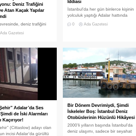
İddiası
onu: Deniz Trafiğini
İstanbul'da her gün binlerce kişinin
ye Atan Kaçak Yapılar
yolculuk yaptığı Adalar hattında
ndi
kaydedilen görüntüler "bu kadarına
evresinde, deniz trafiğini
0
Ada Gazetesi
da pes" dedirtti
 sokan ve çevre kirliliğine
Ada Gazetesi
an usulsüz tonozlara
eniş çaplı bir temizlik ve
 operasyonu
tirildi.
Bir Dönem Devrimiydi, Şimdi
Şehir” Adalar’da Ses
İskeleler Boş: İstanbul Deniz
 Şimdi de İski Alarmları
Otobüslerinin Hüzünlü Hikâyesi
ı Kaçırıyor!
2000’li yılların başında İstanbul’da
ehir" (Cittaslow) adayı olan
deniz ulaşımı, sadece bir seyahat
un incisi Adalar'da gürültü