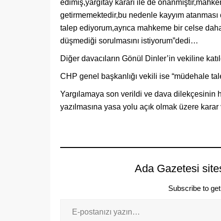
edimiş,yargıtay kararı ile de onanmıştır,mahke
getirmemektedir,bu nedenle kayyım atanması 
talep ediyorum,ayrıca mahkeme bir celse daha
düşmediği sorulmasını istiyorum”dedi…
Diğer davacıların Gönül Dinler’in vekiline kat
CHP genel başkanlığı vekili ise “müdehale tale
Yargılamaya son verildi ve dava dilekçesini
yazılmasına yasa yolu açık olmak üzere kara
Ada Gazetesi site
Subscribe to get 