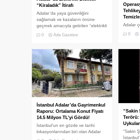
Operasy
“Kiraladık” İtirafı
Tehlike
Adalar’da yaya güvenliğini
Temizle
sağlamak ve kazaların önüne
Adalar ç
geçmek amacıyla getirilen “elektrikli
tehlikeye
bisiklet kiralama yasağı” adeta hiçe
0
0
Ada Gazetesi
neden ol
sayılıyor. Kameralara yansıyan son
yönelik g
görüntüler, yasağın delindiğini ve
denetim
denetimlerin yetersiz kaldığını bir
gerçekleş
kez daha gözler önüne serdi.
Adalar’da UKOME (Ulaşım
Koordinasyon Merkezi) kararları
doğrultusunda ticari amaçlı elektrikli
bisiklet ve scooter kiralama
faaliyetleri yasaklanmış durumda....
İstanbul Adalar’da Gayrimenkul
“Sakin 
Raporu: Ortalama Konut Fiyatı
Terörü:
14.5 Milyon TL’yi Gördü!
Uykular
İstanbul'un en gözde ve tarihi
"Sakin Ş
lokasyonlarından biri olan Adalar
İstanbul’
ilçesinde, gayrimenkul