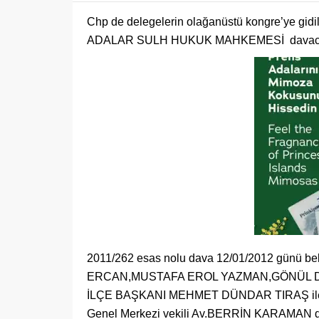
Chp de delegelerin olağanüstü kongre’ye gid
ADALAR SULH HUKUK MAHKEMESİ davacıların 
2011/262 esas nolu dava 12/01/2012 günü be
ERCAN,MUSTAFA EROL YAZMAN,GÖNÜL Dİ
İLÇE BAŞKANI MEHMET DÜNDAR TIRAŞ ile da
Genel Merkezi vekili Av.BERRİN KARAMAN du