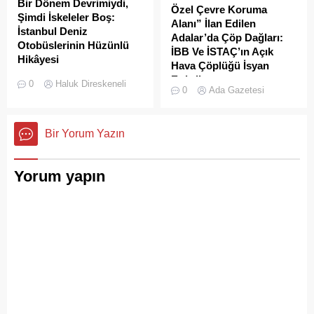
Bir Dönem Devrimiydi,
Özel Çevre Koruma
Şimdi İskeleler Boş:
Alanı” İlan Edilen
İstanbul Deniz
Adalar’da Çöp Dağları:
Otobüslerinin Hüzünlü
İBB Ve İSTAÇ’ın Açık
Hikâyesi
Hava Çöplüğü İsyan
2000’li yılların başında
Ettirdi
0
Haluk Direskeneli
0
Ada Gazetesi
İstanbul’da deniz ulaşımı,
Adalar'da çekilen çöp
sadece bir seyahat aracı
görüntüleri pes dedirtti.
değil; Adalar ile kent
Sanılanın aksine bu çöpler
Bir Yorum Yazın
merkezi arasında kurulan
duyarsız vatandaşlar
tıkır tıkır işleyen, prestijli ve
tarafından değil; İBB, İSTAÇ
konforlu güvenli bir yaşam
ve Adalar Belediyesi eliyle
Yorum yapın
ritmiydi.
doğanın ortasına dökülüyor