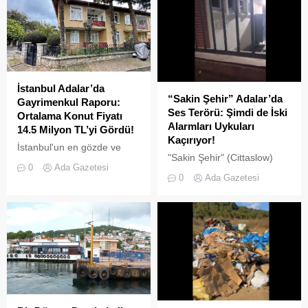
denetim operasyonu
gerçekleştirildi.
İstanbul Adalar’da
“Sakin Şehir” Adalar’da
Gayrimenkul Raporu:
Ses Terörü: Şimdi de İski
Ortalama Konut Fiyatı
Alarmları Uykuları
14.5 Milyon TL’yi Gördü!
Kaçırıyor!
İstanbul'un en gözde ve
"Sakin Şehir" (Cittaslow)
tarihi lokasyonlarından biri
0
Ada Gazetesi
adayı olan İstanbul’un incisi
olan Adalar ilçesinde,
0
Ada Gazetesi
Adalar'da gürültü kirliliği
gayrimenkul piyasasındaki
bitmek bilmiyor.
hareketlilik dikkat çekiyor.