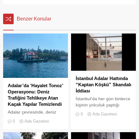
Benzer Konular
İstanbul Adalar Hattında
“Kaptan Köşkü” Skandalı
Adalar’da ‘Hayalet Tonoz’
İddiası
Operasyonu: Deniz
Trafiğini Tehlikeye Atan
İstanbul'da her gün binlerce
Kaçak Yapılar Temizlendi
kişinin yolculuk yaptığı
Adalar hattında kaydedilen
Adalar çevresinde, deniz
0
Ada Gazetesi
görüntüler "bu kadarına da
trafiğini tehlikeye sokan ve
0
Ada Gazetesi
pes" dedirtti
çevre kirliliğine neden olan
usulsüz tonozlara yönelik
geniş çaplı bir temizlik ve