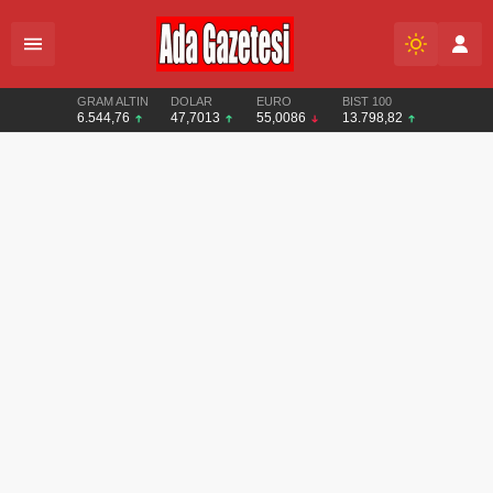
GRAM ALTIN
DOLAR
EURO
BIST 100
6.544,76
47,7013
55,0086
13.798,82