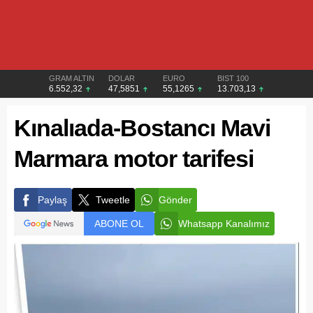
GRAM ALTIN
DOLAR
EURO
BIST 100
6.552,32
47,5851
55,1265
13.703,13
Kınalıada-Bostancı Mavi
Marmara motor tarifesi
Paylaş
Tweetle
Gönder
ABONE OL
Whatsapp Kanalımız