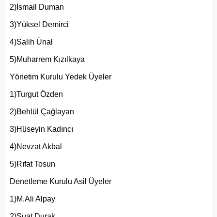
2)İsmail Duman
3)Yüksel Demirci
4)Salih Ünal
5)Muharrem Kızılkaya
Yönetim Kurulu Yedek Üyeler
1)Turgut Özden
2)Behlül Çağlayan
3)Hüseyin Kadıncı
4)Nevzat Akbal
5)Rıfat Tosun
Denetleme Kurulu Asil Üyeler
1)M.Ali Alpay
2)Suat Durak