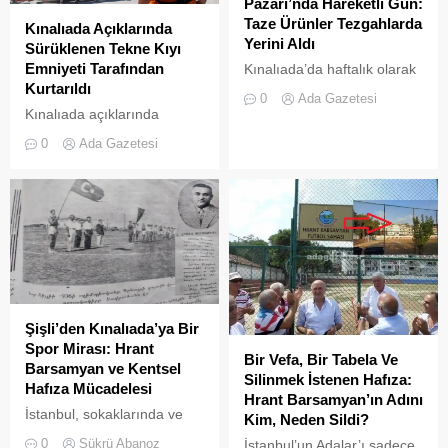
Pazarı’nda Hareketli Gün:
Taze Ürünler Tezgahlarda
Kınalıada Açıklarında
Yerini Aldı
Sürüklenen Tekne Kıyı
Emniyeti Tarafından
Kınalıada’da haftalık olarak
Kurtarıldı
kurulan semt pazarı, ada
0
Ada Gazetesi
sakinleri ve ziyaretçilerin
Kınalıada açıklarında
katılımıyla her zamanki
makine arızası nedeniyle
0
Ada Gazetesi
canlılığına ulaştı.
denizde mahsur kalan bir
tekne, Kıyı Emniyeti Genel
Müdürlüğü (KEGM)
ekiplerinin zamanında
müdahalesiyle kurtarıldı.
Şişli’den Kınalıada’ya Bir
Spor Mirası: Hrant
Bir Vefa, Bir Tabela Ve
Barsamyan ve Kentsel
Silinmek İstenen Hafıza:
Hafıza Mücadelesi
Hrant Barsamyan’ın Adını
İstanbul, sokaklarında ve
Kim, Neden Sildi?
yeşil sahalarında
0
Şükrü Abanoz
İstanbul’un Adalar’ı sadece