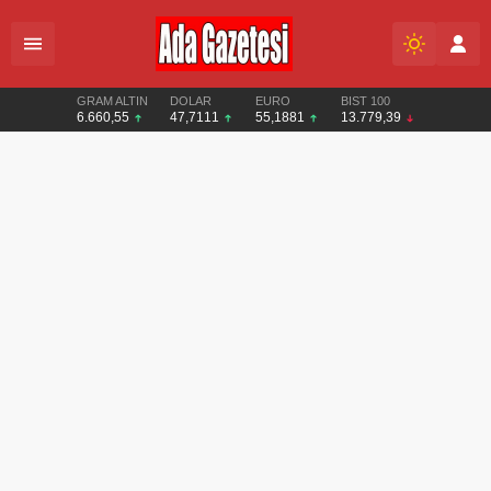
GRAM ALTIN
DOLAR
EURO
BIST 100
6.660,55
47,7111
55,1881
13.779,39