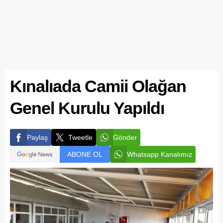
Kınalıada Camii Olağan
Genel Kurulu Yapıldı
Paylaş
Tweetle
Gönder
ABONE OL
Whatsapp Kanalımız