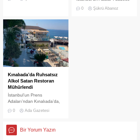
yüzyıllardır biriktirdiği çok
vapurların yanaştığı,
kültürlü mirasıyla yaşayan
0
Şükrü Abanoz
yazlıkçıların nefes aldığı
devasa bir hafıza
toprak parçaları değildir;
mekânıdır.
aynı zamanda bu şehrin çok
kültürlü hafızası,
hoşgörünün ve ortak
yaşamın en canlı
tanıklarıdır.
Kınalıada’da Ruhsatsız
Alkol Satan Restoran
Mühürlendi
İstanbul’un Prens
Adaları’ndan Kınalıada’da,
Su Sporları Kulübü
0
Ada Gazetesi
bünyesinde faaliyet
gösteren bir restoran,
ruhsatsız alkol saatğı
Bir Yorum Yazın
gereşçesiyle Adalar
Belediyesi tarafından