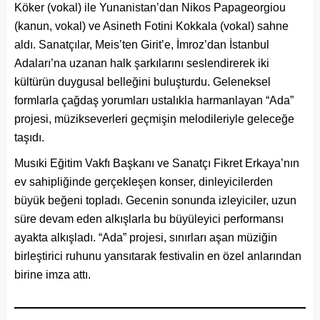
Köker (vokal) ile Yunanistan’dan Nikos Papageorgiou
(kanun, vokal) ve Asineth Fotini Kokkala (vokal) sahne
aldı. Sanatçılar, Meis’ten Girit’e, İmroz’dan İstanbul
Adaları’na uzanan halk şarkılarını seslendirerek iki
kültürün duygusal belleğini buluşturdu. Geleneksel
formlarla çağdaş yorumları ustalıkla harmanlayan “Ada”
projesi, müzikseverleri geçmişin melodileriyle geleceğe
taşıdı.
Musıki Eğitim Vakfı Başkanı ve Sanatçı Fikret Erkaya’nın
ev sahipliğinde gerçekleşen konser, dinleyicilerden
büyük beğeni topladı. Gecenin sonunda izleyiciler, uzun
süre devam eden alkışlarla bu büyüleyici performansı
ayakta alkışladı. “Ada” projesi, sınırları aşan müziğin
birleştirici ruhunu yansıtarak festivalin en özel anlarından
birine imza attı.