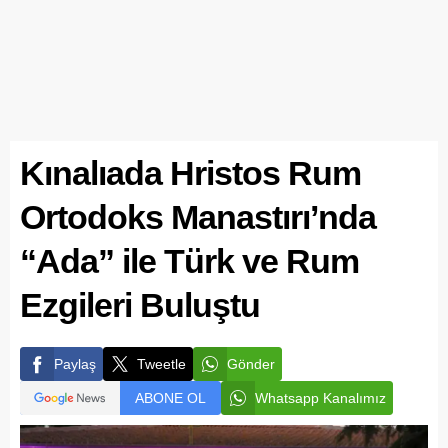
Kınalıada Hristos Rum
Ortodoks Manastırı’nda
“Ada” ile Türk ve Rum
Ezgileri Buluştu
Paylaş
Tweetle
Gönder
ABONE OL
Whatsapp Kanalımız