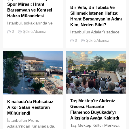
Spor Mirası: Hrant
Bir Vefa, Bir Tabela Ve
Barsamyan ve Kentsel
Silinmek İstenen Hafıza:
Hafıza Mücadelesi
Hrant Barsamyan’ın Adını
İstanbul, sokaklarında ve
Kim, Neden Sildi?
yeşil sahalarında
0
Şükrü Abanoz
İstanbul’un Adalar’ı sadece
yüzyıllardır biriktirdiği çok
vapurların yanaştığı,
kültürlü mirasıyla yaşayan
0
Şükrü Abanoz
yazlıkçıların nefes aldığı
devasa bir hafıza
toprak parçaları değildir;
mekânıdır.
aynı zamanda bu şehrin çok
kültürlü hafızası,
hoşgörünün ve ortak
yaşamın en canlı
tanıklarıdır.
Taş Mektep’te Akdeniz
Kınalıada’da Ruhsatsız
Gecesi:Flamante
Alkol Satan Restoran
Flamenco Büyükada’yı
Mühürlendi
Alkışlarla Ayağa Kaldırdı
İstanbul’un Prens
Taş Mektep Kültür Merkezi,
Adaları’ndan Kınalıada’da,