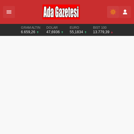
GRAM ALTIN
DOLAR
EURO
BIST 100
6.659,26
47,6936
55,1834
13.779,39