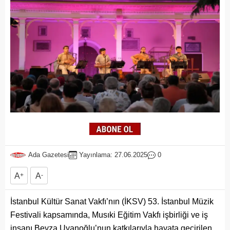
Ada Gazetesi
Yayınlama: 27.06.2025
0
A
+
A
-
İstanbul Kültür Sanat Vakfı’nın (İKSV) 53. İstanbul Müzik
Festivali kapsamında, Musıki Eğitim Vakfı işbirliği ve iş
insanı Beyza Uyanoğlu’nun katkılarıyla hayata geçirilen