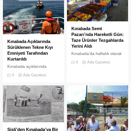
Kınalıada Semt
Pazarı’nda Hareketli Gün:
Taze Ürünler Tezgahlarda
Kınalıada Açıklarında
Yerini Aldı
Sürüklenen Tekne Kıyı
Emniyeti Tarafından
Kınalıada’da haftalık olarak
Kurtarıldı
kurulan semt pazarı, ada
0
Ada Gazetesi
sakinleri ve ziyaretçilerin
Kınalıada açıklarında
katılımıyla her zamanki
makine arızası nedeniyle
0
Ada Gazetesi
canlılığına ulaştı.
denizde mahsur kalan bir
tekne, Kıyı Emniyeti Genel
Müdürlüğü (KEGM)
ekiplerinin zamanında
müdahalesiyle kurtarıldı.
Şişli’den Kınalıada’ya Bir