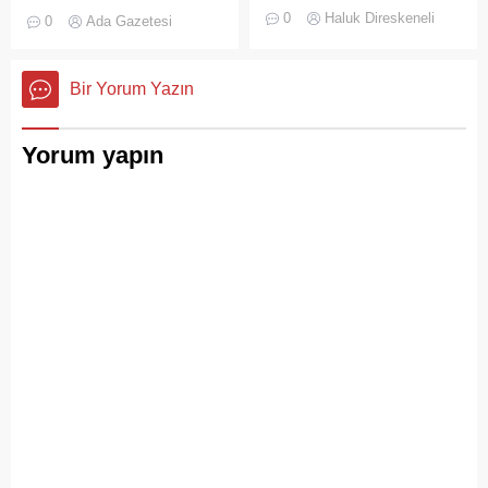
31 Temmuz 2026 Cuma
Su Sporları Kulübü
0
Haluk Direskeneli
0
Ada Gazetesi
akşamı bu kez İspanya’nın
bünyesinde faaliyet
sıcak rüzgârlarını
gösteren bir restoran,
Büyükada’ya taşıdı.
ruhsatsız alkol saatğı
Bir Yorum Yazın
gereşçesiyle Adalar
Belediyesi tarafından
mühürlendi.
Yorum yapın