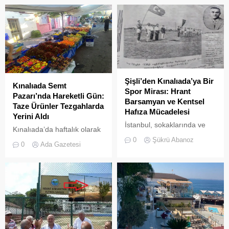
Şişli’den Kınalıada’ya Bir
Kınalıada Semt
Spor Mirası: Hrant
Pazarı’nda Hareketli Gün:
Barsamyan ve Kentsel
Taze Ürünler Tezgahlarda
Hafıza Mücadelesi
Yerini Aldı
İstanbul, sokaklarında ve
Kınalıada’da haftalık olarak
yeşil sahalarında
kurulan semt pazarı, ada
0
Şükrü Abanoz
0
Ada Gazetesi
yüzyıllardır biriktirdiği çok
sakinleri ve ziyaretçilerin
kültürlü mirasıyla yaşayan
katılımıyla her zamanki
devasa bir hafıza
canlılığına ulaştı.
mekânıdır.