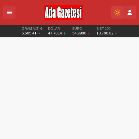
GRAM ALTIN
DOLAR
EURO
BIST 100
6.505,41
47,7014
54,9990
13.798,82