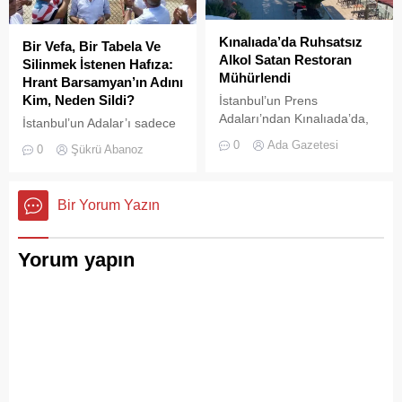
Kınalıada’da Ruhsatsız
Bir Vefa, Bir Tabela Ve
Alkol Satan Restoran
Silinmek İstenen Hafıza:
Mühürlendi
Hrant Barsamyan’ın Adını
Kim, Neden Sildi?
İstanbul’un Prens
Adaları’ndan Kınalıada’da,
İstanbul’un Adalar’ı sadece
Su Sporları Kulübü
vapurların yanaştığı,
0
Ada Gazetesi
0
Şükrü Abanoz
bünyesinde faaliyet
yazlıkçıların nefes aldığı
gösteren bir restoran,
toprak parçaları değildir;
ruhsatsız alkol saatğı
aynı zamanda bu şehrin çok
Bir Yorum Yazın
gereşçesiyle Adalar
kültürlü hafızası,
Belediyesi tarafından
hoşgörünün ve ortak
mühürlendi.
yaşamın en canlı
Yorum yapın
tanıklarıdır.