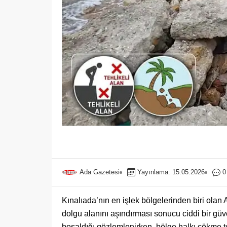
Ada Gazetesi
Yayınlama: 15.05.2026
0
Kınalıada’nın en işlek bölgelerinden biri olan
dolgu alanını aşındırması sonucu ciddi bir güve
boşaldığı gözlemlenirken, bölge halkı çökme te