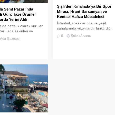
Şişli’den Kınalıada’ya Bir Spor
da Semt Pazarı’nda
Mirası: Hrant Barsamyan ve
li Gün: Taze Ürünler
Kentsel Hafıza Mücadelesi
arda Yerini Aldı
İstanbul, sokaklarında ve yeşil
a’da haftalık olarak kurulan
sahalarında yüzyıllardır biriktirdiği
arı, ada sakinleri ve
çok kültürlü mirasıyla yaşayan
0
Şükrü Abanoz
lerin katılımıyla her
devasa bir hafıza mekânıdır.
Ada Gazetesi
canlılığına ulaştı.