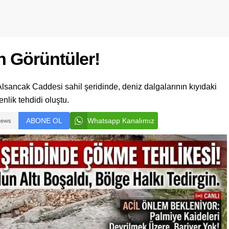
n Görüntüler!
 Alsancak Caddesi sahil şeridinde, deniz dalgalarının kıyıdaki
nlik tehdidi oluştu.
ABONE OL
Whatsapp Kanalımız