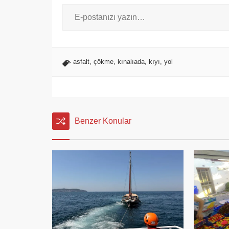
asfalt
,
çökme
,
kınalıada
,
kıyı
,
yol
Benzer Konular