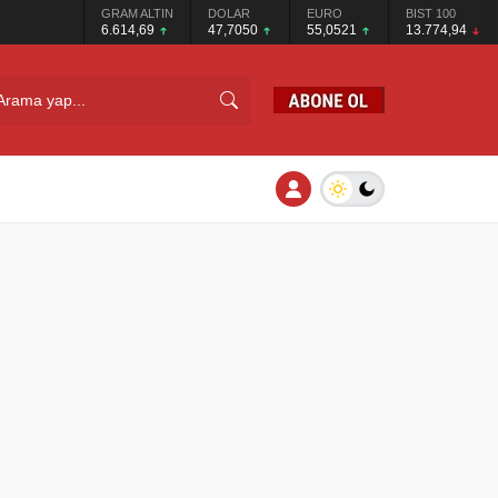
GRAM ALTIN
DOLAR
EURO
BIST 100
6.614,69
47,7050
55,0521
13.774,94