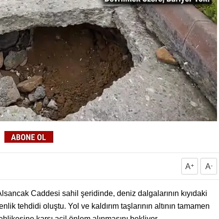
A
+
A
-
 Alsancak Caddesi sahil şeridinde, deniz dalgalarının kıyıdaki
nlik tehdidi oluştu. Yol ve kaldırım taşlarının altının tamamen
hlikesine karşı acil önlem alınmasını bekliyor.