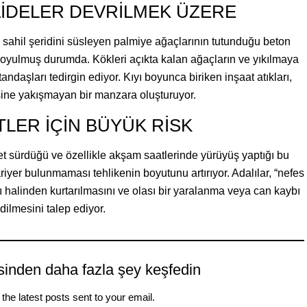
AİDELER DEVRİLMEK ÜZERE
r; sahil şeridini süsleyen palmiye ağaçlarının tutunduğu beton
 oyulmuş durumda. Kökleri açıkta kalan ağaçların ve yıkılmaya
ndaşları tedirgin ediyor. Kıyı boyunca biriken inşaat atıkları,
resine yakışmayan bir manzara oluşturuyor.
TLER İÇİN BÜYÜK RİSK
let sürdüğü ve özellikle akşam saatlerinde yürüyüş yaptığı bu
riyer bulunmaması tehlikenin boyutunu artırıyor. Adalılar, “nefes
ısı halinden kurtarılmasını ve olası bir yaralanma veya can kaybı
dilmesini talep ediyor.
sinden daha fazla şey keşfedin
the latest posts sent to your email.