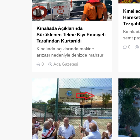
Kınalıa
Hareket
Tezgahl
Kınalıada Açıklarında
Kınalıad
Sürüklenen Tekne Kıyı Emniyeti
semt paz
Tarafından Kurtarıldı
ziyaretçi
0
Kınalıada açıklarında makine
zamanki 
arızası nedeniyle denizde mahsur
kalan bir tekne, Kıyı Emniyeti Genel
0
Ada Gazetesi
Müdürlüğü (KEGM) ekiplerinin
zamanında müdahalesiyle
kurtarıldı.