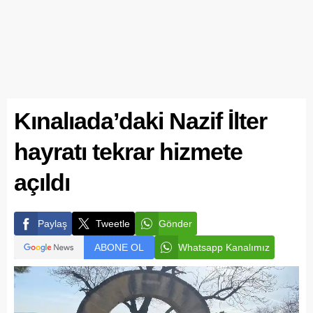
Kınalıada’daki Nazif İlter
hayratı tekrar hizmete
açıldı
Paylaş
Tweetle
Gönder
ABONE OL
Whatsapp Kanalımız