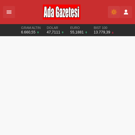
GRAM ALTIN
DOLAR
EURO
BIST 100
6.660,55
47,7111
55,1881
13.779,39