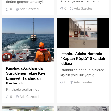
Adalar çevresinde, deniz
önüne geçmek amacıyla
trafiğini tehlikeye sokan ve
getirilen “elektrikli bisiklet
0
Ada Gazetesi
0
Ada Gazetesi
çevre kirliliğine neden olan
kiralama yasağı” adeta hiçe
usulsüz tonozlara yönelik
sayılıyor. Kameralara
geniş çaplı bir temizlik ve
yansıyan son görüntüler,
denetim operasyonu
yasağın delindiğini ve
gerçekleştirildi.
denetimlerin yetersiz
kaldığını bir kez daha gözler
önüne serdi. Adalar’da
UKOME (Ulaşım
Koordinasyon Merkezi)
İstanbul Adalar Hattında
kararları doğrultusunda
“Kaptan Köşkü” Skandalı
ticari amaçlı elektrikli bisiklet
İddiası
ve scooter kiralama
Kınalıada Açıklarında
İstanbul'da her gün binlerce
faaliyetleri yasaklanmış
Sürüklenen Tekne Kıyı
kişinin yolculuk yaptığı
durumda....
Emniyeti Tarafından
Adalar hattında kaydedilen
0
Ada Gazetesi
Kurtarıldı
görüntüler "bu kadarına da
Kınalıada açıklarında
pes" dedirtti
makine arızası nedeniyle
0
Ada Gazetesi
denizde mahsur kalan bir
tekne, Kıyı Emniyeti Genel
Müdürlüğü (KEGM)