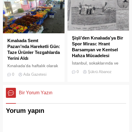
ekiplerinin zamanında
müdahalesiyle kurtarıldı.
Şişli’den Kınalıada’ya Bir
Kınalıada Semt
Spor Mirası: Hrant
Pazarı’nda Hareketli Gün:
Barsamyan ve Kentsel
Taze Ürünler Tezgahlarda
Hafıza Mücadelesi
Yerini Aldı
İstanbul, sokaklarında ve
Kınalıada’da haftalık olarak
yeşil sahalarında
kurulan semt pazarı, ada
0
Şükrü Abanoz
0
Ada Gazetesi
yüzyıllardır biriktirdiği çok
sakinleri ve ziyaretçilerin
kültürlü mirasıyla yaşayan
katılımıyla her zamanki
devasa bir hafıza
canlılığına ulaştı.
Bir Yorum Yazın
mekânıdır.
Yorum yapın